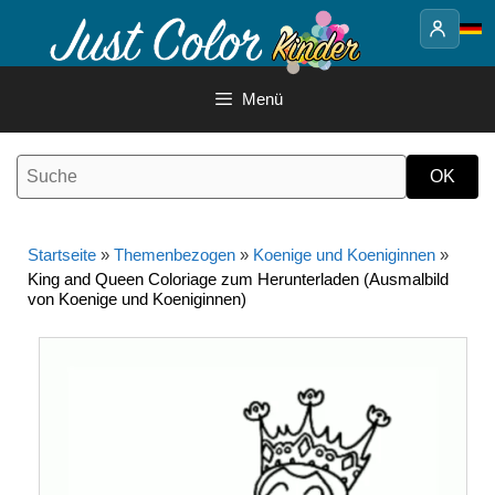
Springe
zum
Inhalt
Menü
Startseite
»
Themenbezogen
»
Koenige und Koeniginnen
»
King and Queen Coloriage zum Herunterladen (Ausmalbild
von Koenige und Koeniginnen)