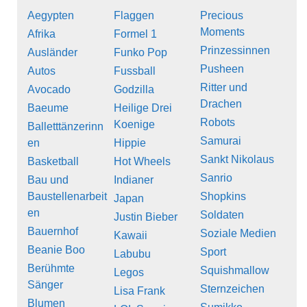
Aegypten
Flaggen
Precious
Moments
Afrika
Formel 1
Prinzessinnen
Ausländer
Funko Pop
Pusheen
Autos
Fussball
Ritter und
Avocado
Godzilla
Drachen
Baeume
Heilige Drei
Robots
Koenige
Balletttänzerinn
Samurai
en
Hippie
Sankt Nikolaus
Basketball
Hot Wheels
Sanrio
Bau und
Indianer
Baustellenarbeit
Shopkins
Japan
en
Soldaten
Justin Bieber
Bauernhof
Soziale Medien
Kawaii
Beanie Boo
Sport
Labubu
Berühmte
Squishmallow
Legos
Sänger
Sternzeichen
Lisa Frank
Blumen