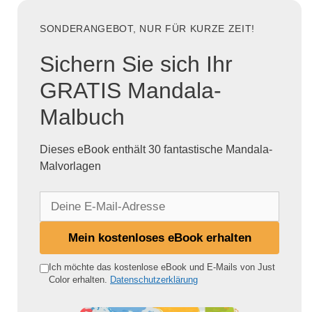
SONDERANGEBOT, NUR FÜR KURZE ZEIT!
Sichern Sie sich Ihr
GRATIS Mandala-
Malbuch
Dieses eBook enthält 30 fantastische Mandala-
Malvorlagen
D
e
i
Mein kostenloses eBook erhalten
n
e
Ich möchte das kostenlose eBook und E-Mails von Just
Color erhalten.
Datenschutzerklärung
E
-