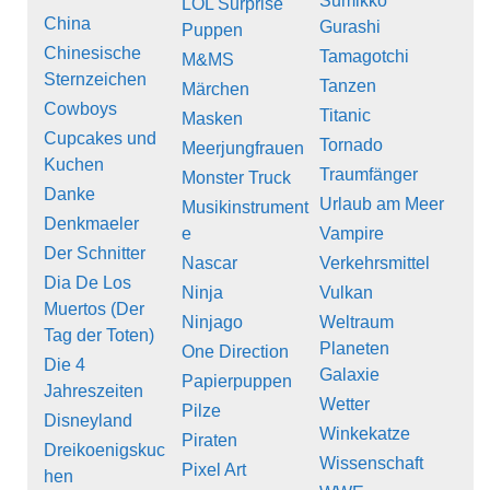
Sumikko
LOL Surprise
China
Gurashi
Puppen
Chinesische
Tamagotchi
M&MS
Sternzeichen
Tanzen
Märchen
Cowboys
Titanic
Masken
Cupcakes und
Tornado
Meerjungfrauen
Kuchen
Traumfänger
Monster Truck
Danke
Urlaub am Meer
Musikinstrument
Denkmaeler
e
Vampire
Der Schnitter
Nascar
Verkehrsmittel
Dia De Los
Ninja
Vulkan
Muertos (Der
Ninjago
Weltraum
Tag der Toten)
Planeten
One Direction
Die 4
Galaxie
Papierpuppen
Jahreszeiten
Wetter
Pilze
Disneyland
Winkekatze
Piraten
Dreikoenigskuc
Wissenschaft
Pixel Art
hen