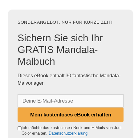
SONDERANGEBOT, NUR FÜR KURZE ZEIT!
Sichern Sie sich Ihr
GRATIS Mandala-
Malbuch
Dieses eBook enthält 30 fantastische Mandala-
Malvorlagen
D
e
i
Mein kostenloses eBook erhalten
n
e
Ich möchte das kostenlose eBook und E-Mails von Just
Color erhalten.
Datenschutzerklärung
E