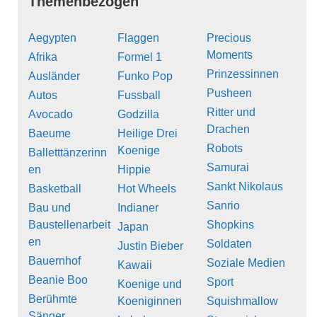
Themenbezogen
Aegypten
Flaggen
Precious
Moments
Afrika
Formel 1
Prinzessinnen
Ausländer
Funko Pop
Pusheen
Autos
Fussball
Ritter und
Avocado
Godzilla
Drachen
Baeume
Heilige Drei
Robots
Koenige
Balletttänzerinn
Samurai
en
Hippie
Sankt Nikolaus
Basketball
Hot Wheels
Sanrio
Bau und
Indianer
Baustellenarbeit
Shopkins
Japan
en
Soldaten
Justin Bieber
Bauernhof
Soziale Medien
Kawaii
Beanie Boo
Sport
Koenige und
Berühmte
Koeniginnen
Squishmallow
Sänger