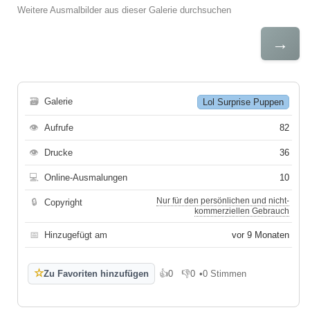
Weitere Ausmalbilder aus dieser Galerie durchsuchen
→
🗃
Galerie
Lol Surprise Puppen
👁
Aufrufe
82
👁
Drucke
36
💻
Online-Ausmalungen
10
Nur für den persönlichen und nicht-
🔒
Copyright
kommerziellen Gebrauch
📅
Hinzugefügt am
vor 9 Monaten
☆
Zu Favoriten hinzufügen
👍
0
👎
0
•
0 Stimmen
Gefällt mir
Gefällt mir nicht