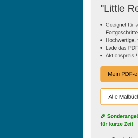
"Little 
Geeignet für a
Fortgeschritt
Hochwertige, v
Lade das PDF 
Aktionspreis !
Mein PDF-e
Alle Malbü
🎉 Sonderange
für kurze Zeit