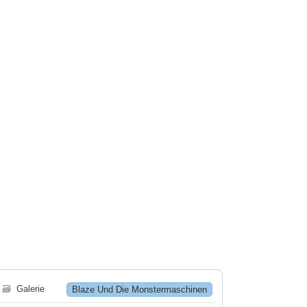
🗃
Galerie
Blaze Und Die Monstermaschinen