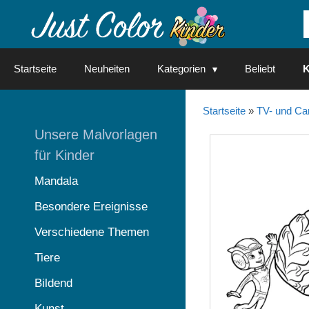
Springe
zum
Inhalt
Startseite
Neuheiten
Kategorien
Beliebt
K
Startseite
»
TV- und Ca
Unsere Malvorlagen
für Kinder
Mandala
Besondere Ereignisse
Verschiedene Themen
Tiere
Bildend
Kunst