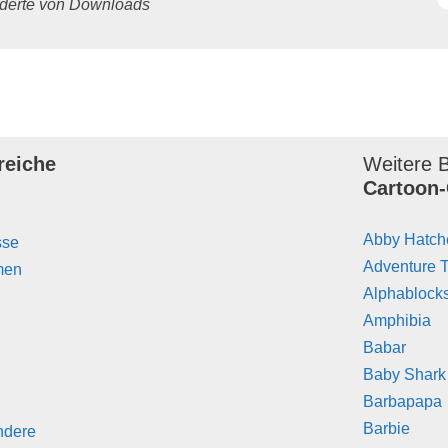
underte von Downloads
reiche
Weitere B
Cartoon-
Abby Hatch
sse
Adventure 
men
Alphablock
Amphibia
Babar
Baby Shark
Barbapapa
Barbie
ndere