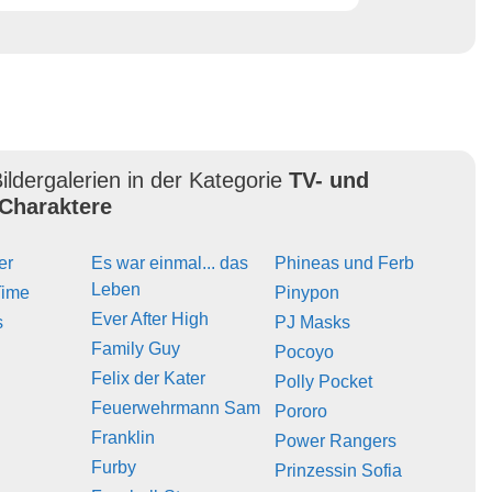
ildergalerien in der Kategorie
TV- und
Charaktere
er
Es war einmal... das
Phineas und Ferb
Leben
Time
Pinypon
Ever After High
s
PJ Masks
Family Guy
Pocoyo
Felix der Kater
Polly Pocket
Feuerwehrmann Sam
Pororo
Franklin
Power Rangers
Furby
Prinzessin Sofia