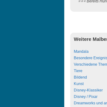
⭐️⭐️⭐️ Bereits H
Weitere Malbe
Mandala
Besondere Ereigni
Verschiedene The
Tiere
Bildend
Kunst
Disney-Klassiker
Disney / Pixar
Dreamworks und a