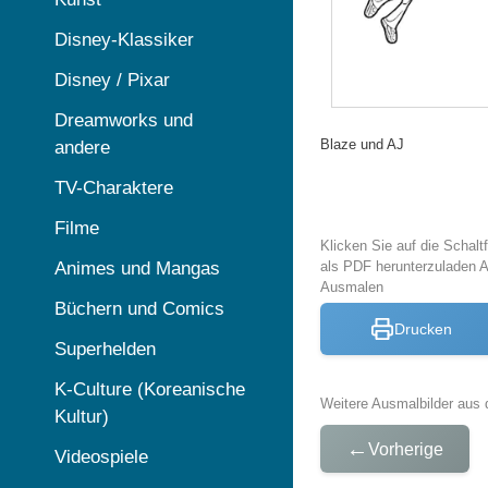
Disney-Klassiker
Disney / Pixar
Dreamworks und
Blaze und AJ
andere
TV-Charaktere
Filme
Klicken Sie auf die Schal
Animes und Mangas
als PDF herunterzuladen 
Ausmalen
Büchern und Comics
Drucken
Superhelden
K-Culture (Koreanische
Weitere Ausmalbilder aus 
Kultur)
←
Vorherige
Videospiele