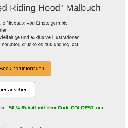
Red Riding Hood" Malbuch
lle Niveaus: von Einsteigern bis
enen
ielfältige und exklusive Illustrationen
herunter, drucke es aus und leg los!
Book herunterladen
cher ansehen
bot: 50 % Rabatt mit dem Code
COLOR50
, nur