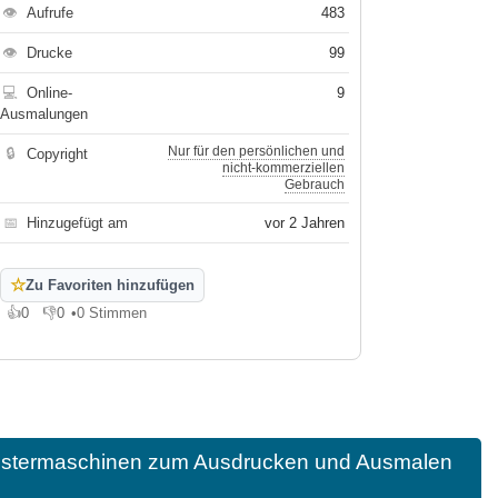
👁
Aufrufe
483
👁
Drucke
99
💻
Online-
9
Ausmalungen
Nur für den persönlichen und
🔒
Copyright
nicht-kommerziellen
Gebrauch
📅
Hinzugefügt am
vor 2 Jahren
☆
Zu Favoriten hinzufügen
👍
0
👎
0
•
0 Stimmen
Gefällt mir
Gefällt mir nicht
onstermaschinen zum Ausdrucken und Ausmalen