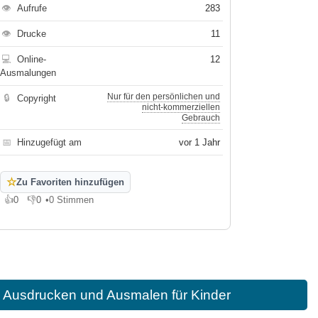
👁
Aufrufe
283
👁
Drucke
11
💻
Online-
12
Ausmalungen
Nur für den persönlichen und
🔒
Copyright
nicht-kommerziellen
Gebrauch
📅
Hinzugefügt am
vor 1 Jahr
☆
Zu Favoriten hinzufügen
👍
0
👎
0
•
0 Stimmen
Gefällt mir
Gefällt mir nicht
 Ausdrucken und Ausmalen für Kinder