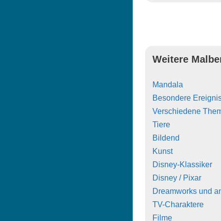
Weitere Malbe
Mandala
Besondere Ereigni
Verschiedene The
Tiere
Bildend
Kunst
Disney-Klassiker
Disney / Pixar
Dreamworks und a
TV-Charaktere
Filme