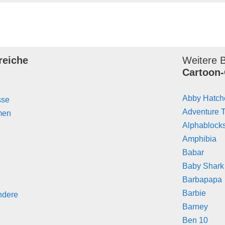
reiche
Weitere B
Cartoon-
Abby Hatch
sse
Adventure 
men
Alphablock
Amphibia
Babar
Baby Shark
Barbapapa
Barbie
ndere
Barney
Ben 10