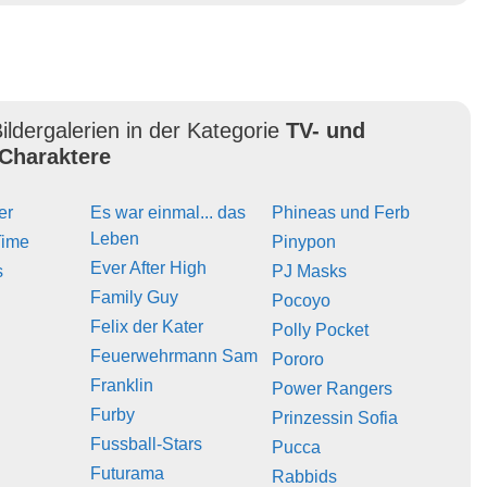
ildergalerien in der Kategorie
TV- und
Charaktere
er
Es war einmal... das
Phineas und Ferb
Leben
Time
Pinypon
Ever After High
s
PJ Masks
Family Guy
Pocoyo
Felix der Kater
Polly Pocket
Feuerwehrmann Sam
Pororo
Franklin
Power Rangers
Furby
Prinzessin Sofia
Fussball-Stars
Pucca
Futurama
Rabbids