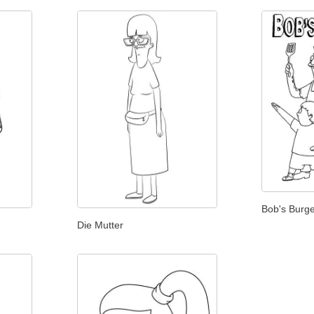
Bob's Burge
Die Mutter