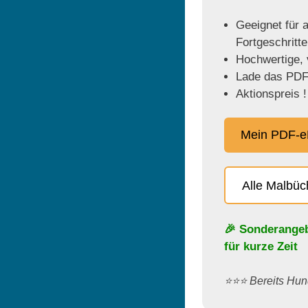
Geeignet für a
Fortgeschritt
Hochwertige, v
Lade das PDF 
Aktionspreis !
Mein PDF-e
Alle Malbü
🎉 Sonderange
für kurze Zeit
⭐️⭐️⭐️ Bereits H