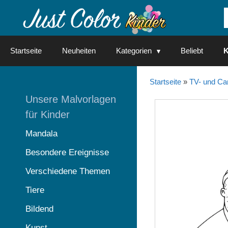
Springe
zum
Inhalt
Startseite
Neuheiten
Kategorien
Beliebt
K
Startseite
»
TV- und Ca
Unsere Malvorlagen
für Kinder
Mandala
Besondere Ereignisse
Verschiedene Themen
Tiere
Bildend
Kunst