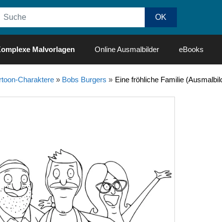
omplexe Malvorlagen
Online Ausmalbilder
eBooks
rtoon-Charaktere
»
Bobs Burgers
»
Eine fröhliche Familie (Ausmalbi