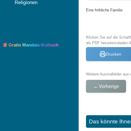
Religionen
Eine fröhliche Familie
Klicken Sie auf die Schal
als PDF herunterzuladen 
📘 Gratis Mandala-Malbuch
Drucken
Weitere Ausmalbilder aus 
←
Vorherige
Das könnte Ihne