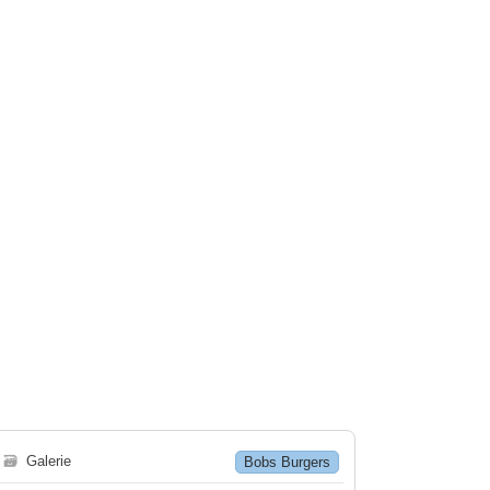
🗃
Galerie
Bobs Burgers