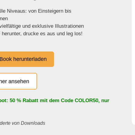
lle Niveaus: von Einsteigern bis
enen
ielfältige und exklusive Illustrationen
herunter, drucke es aus und leg los!
Book herunterladen
cher ansehen
bot: 50 % Rabatt mit dem Code
COLOR50
, nur
underte von Downloads