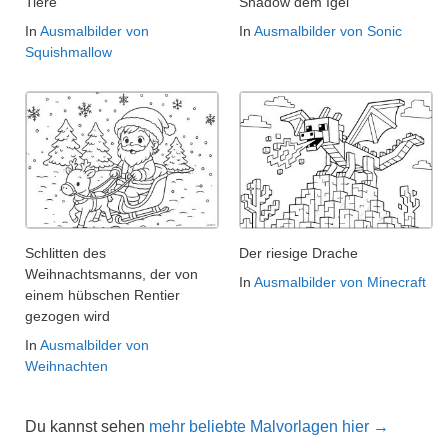
Tiere
Shadow dem Igel
In
Ausmalbilder von
In
Ausmalbilder von Sonic
Squishmallow
Schlitten des
Der riesige Drache
Weihnachtsmanns, der von
In
Ausmalbilder von Minecraft
einem hübschen Rentier
gezogen wird
In
Ausmalbilder von
Weihnachten
Du kannst sehen
mehr beliebte Malvorlagen hier →