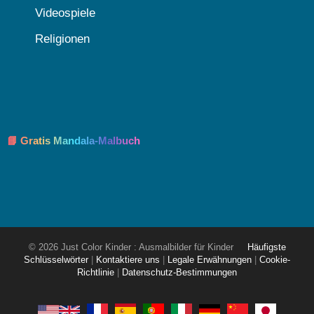
Videospiele
Religionen
📘 Gratis Mandala-Malbuch
© 2026 Just Color Kinder : Ausmalbilder für Kinder
Häufigste
Schlüsselwörter
|
Kontaktiere uns
|
Legale Erwähnungen
|
Cookie-
Richtlinie
|
Datenschutz-Bestimmungen