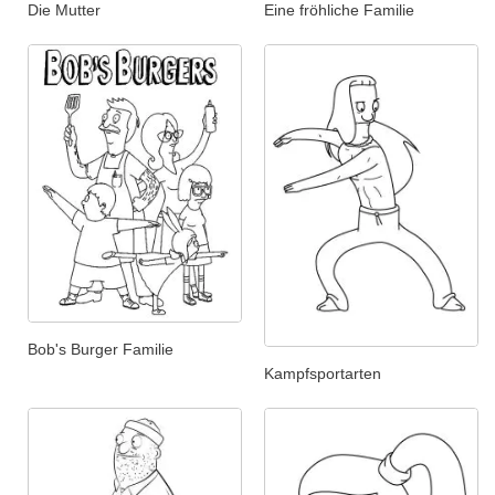
Die Mutter
Eine fröhliche Familie
Bob's Burger Familie
Kampfsportarten