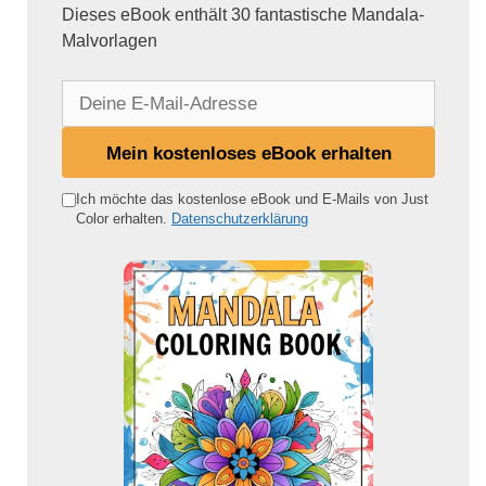
Dieses eBook enthält 30 fantastische Mandala-
Malvorlagen
D
e
i
Mein kostenloses eBook erhalten
n
e
Ich möchte das kostenlose eBook und E-Mails von Just
Color erhalten.
Datenschutzerklärung
E
-
M
a
i
l
-
A
d
r
e