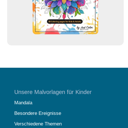
s
s
e
Unsere Malvorlagen für Kinder
Mandala
Besondere Ereignisse
Verschiedene Themen