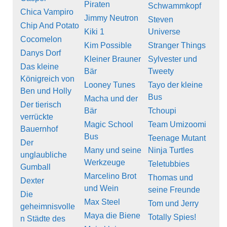
Piraten
Schwammkopf
Chica Vampiro
Jimmy Neutron
Steven
Chip And Potato
Kiki 1
Universe
Cocomelon
Kim Possible
Stranger Things
Danys Dorf
Kleiner Brauner
Sylvester und
Das kleine
Bär
Tweety
Königreich von
Looney Tunes
Tayo der kleine
Ben und Holly
Bus
Macha und der
Der tierisch
Bär
Tchoupi
verrückte
Magic School
Team Umizoomi
Bauernhof
Bus
Teenage Mutant
Der
Many und seine
Ninja Turtles
unglaubliche
Werkzeuge
Teletubbies
Gumball
Marcelino Brot
Thomas und
Dexter
und Wein
seine Freunde
Die
Max Steel
Tom und Jerry
geheimnisvolle
Maya die Biene
Totally Spies!
n Städte des