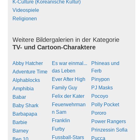
K-Culture (Koreanische Kultur)
Videospiele
Religionen
Weitere Bildergalerien in der Kategorie
TV- und Cartoon-Charaktere
Abby Hatcher
Es war einmal...
Phineas und
das Leben
Ferb
Adventure Time
Ever After High
Pinypon
Alphablocks
Family Guy
PJ Masks
Amphibia
Felix der Kater
Pocoyo
Babar
Feuerwehrman
Polly Pocket
Baby Shark
n Sam
Pororo
Barbapapa
Franklin
Power Rangers
Barbie
Furby
Prinzessin Sofia
Barney
Fussball-Stars
Pucca
Ben 10