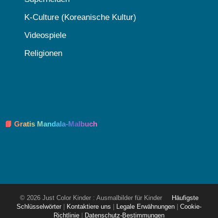
K-Culture (Koreanische Kultur)
Videospiele
Religionen
📘 Gratis Mandala-Malbuch
© 2026 Just Color Kinder : Ausmalbilder für Kinder
Häufigste
Schlüsselwörter
|
Kontaktiere uns
|
Legale Erwähnungen
|
Cookie-
Richtlinie
|
Datenschutz-Bestimmungen