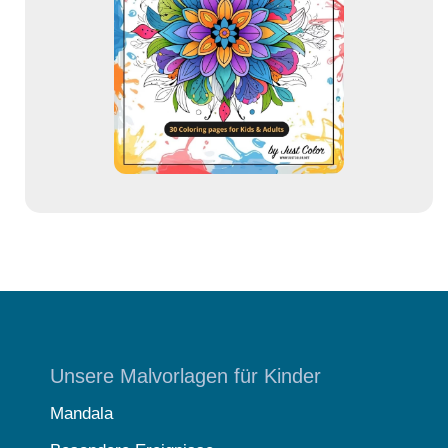
d
r
e
s
s
e
Unsere Malvorlagen für Kinder
Mandala