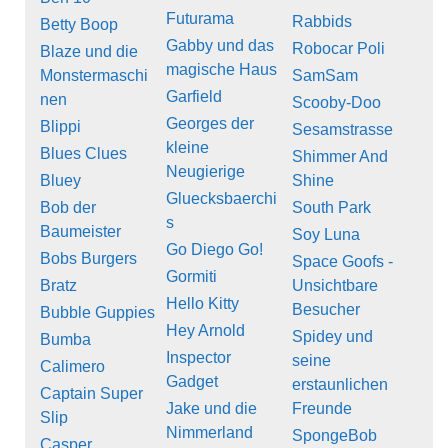
Futurama
Rabbids
Betty Boop
Gabby und das
Robocar Poli
Blaze und die
magische Haus
Monstermaschi
SamSam
Garfield
nen
Scooby-Doo
Georges der
Blippi
Sesamstrasse
kleine
Blues Clues
Shimmer And
Neugierige
Bluey
Shine
Gluecksbaerchi
Bob der
South Park
s
Baumeister
Soy Luna
Go Diego Go!
Bobs Burgers
Space Goofs -
Gormiti
Bratz
Unsichtbare
Hello Kitty
Besucher
Bubble Guppies
Hey Arnold
Spidey und
Bumba
Inspector
seine
Calimero
Gadget
erstaunlichen
Captain Super
Jake und die
Freunde
Slip
Nimmerland
SpongeBob
Casper