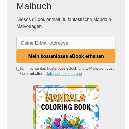
Malbuch
Dieses eBook enthält 30 fantastische Mandala-
Malvorlagen
D
e
i
Mein kostenloses eBook erhalten
n
e
Ich möchte das kostenlose eBook und E-Mails von Just
Color erhalten.
Datenschutzerklärung
E
-
M
a
i
l
-
A