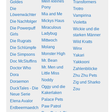
Mein kleines
Goldes
Transformers
Pony
Die
Trotro
Mia and Me
Löwenwächter
Vampirina
Mickys Haus
Die Nachfolger
Violetta
Miraculous
Die Powerpuff
Wickie und die
Ladybug
Girls
starken Männer
Mittwoch
Die Rugrats
Wild Kratts
Molang
Die Schlümpfe
Winx
Monster High
Die Simpsons
Yakari
Mr. Bean
Doc McStuffins
Yakkooni
Mr. Men und
Doctor Who
Zahlenblöcke
Little Miss
Dora
Zhu Zhu Pets
Noddy
Doraemon
Zig und Sharko
Oggy und die
DuckTales - Die
Zou
Kakerlaken
Neue Serie
Palace Pets
Elena Avalor
Paw Patrol
Erdbeermaedch