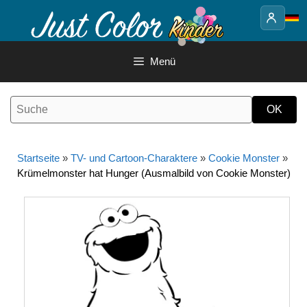
Springe
zum
Inhalt
Menü
Startseite
»
TV- und Cartoon-Charaktere
»
Cookie Monster
»
Krümelmonster hat Hunger (Ausmalbild von Cookie Monster)