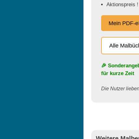
Aktionspreis !
Mein PDF-e
Alle Malbü
🎉 Sonderange
für kurze Zeit
Die Nutzer lieben 
Weitere Malbe