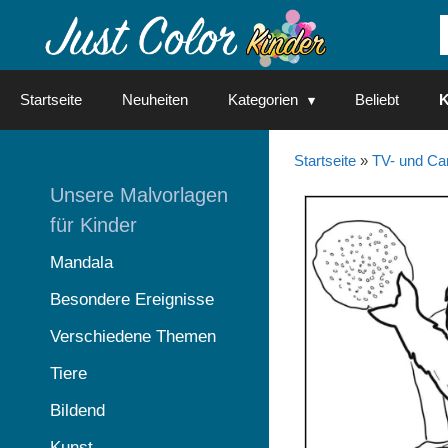
Springe
zum
Inhalt
Startseite
Neuheiten
Kategorien
Beliebt
K
Startseite
»
TV- und Ca
Unsere Malvorlagen
für Kinder
Mandala
Besondere Ereignisse
Verschiedene Themen
Tiere
Bildend
Kunst