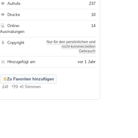
👁
Aufrufe
237
👁
Drucke
10
💻
Online-
14
Ausmalungen
Nur für den persönlichen und
🔒
Copyright
nicht-kommerziellen
Gebrauch
📅
Hinzugefügt am
vor 1 Jahr
☆
Zu Favoriten hinzufügen
👍
0
👎
0
•
0 Stimmen
Gefällt mir
Gefällt mir nicht