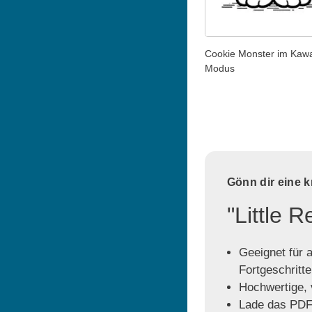
Cookie Monster im Kawa
Modus
Gönn dir eine 
"Little 
Geeignet für a
Fortgeschritt
Hochwertige, v
Lade das PDF 