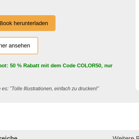
Book herunterladen
cher ansehen
bot: 50 % Rabatt mit dem Code
COLOR50
, nur
es: "Tolle Illustrationen, einfach zu drucken!"
reiche
Weitere B