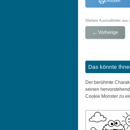
Drucken
Weitere Ausmalbilder aus 
←
Vorherige
Das könnte Ihne
Der berühmte Charakt
seinen hervorstehende
Cookie Monster zu ei