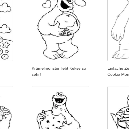
Krümelmonster liebt Kekse so
Einfache Z
sehr!
Cookie Mon