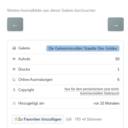
Weitere Ausmalbilder aus dieser Galerie durchsuchen
←
→
🗃
Galerie
Die Geheimnisvollen Staedte Des Goldes
👁
Aufrufe
93
👁
Drucke
1
💻
Online-Ausmalungen
6
Nur für den persönlichen und nicht-
🔒
Copyright
kommerziellen Gebrauch
📅
Hinzugefügt am
vor 10 Monaten
☆
Zu Favoriten hinzufügen
👍
0
👎
0
•
0 Stimmen
Gefällt mir
Gefällt mir nicht