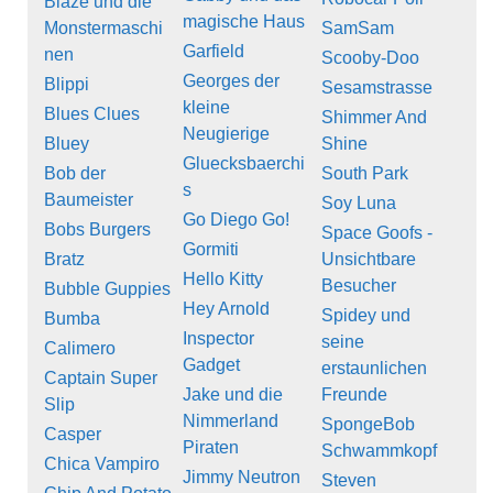
Blaze und die
magische Haus
Monstermaschi
SamSam
Garfield
nen
Scooby-Doo
Georges der
Blippi
Sesamstrasse
kleine
Blues Clues
Shimmer And
Neugierige
Bluey
Shine
Gluecksbaerchi
Bob der
South Park
s
Baumeister
Soy Luna
Go Diego Go!
Bobs Burgers
Space Goofs -
Gormiti
Bratz
Unsichtbare
Hello Kitty
Besucher
Bubble Guppies
Hey Arnold
Spidey und
Bumba
Inspector
seine
Calimero
Gadget
erstaunlichen
Captain Super
Jake und die
Freunde
Slip
Nimmerland
SpongeBob
Casper
Piraten
Schwammkopf
Chica Vampiro
Jimmy Neutron
Steven