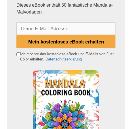
Dieses eBook enthält 30 fantastische Mandala-
Malvorlagen
D
e
i
Mein kostenloses eBook erhalten
n
e
Ich möchte das kostenlose eBook und E-Mails von Just
Color erhalten.
Datenschutzerklärung
E
-
M
a
i
l
-
A
d
r