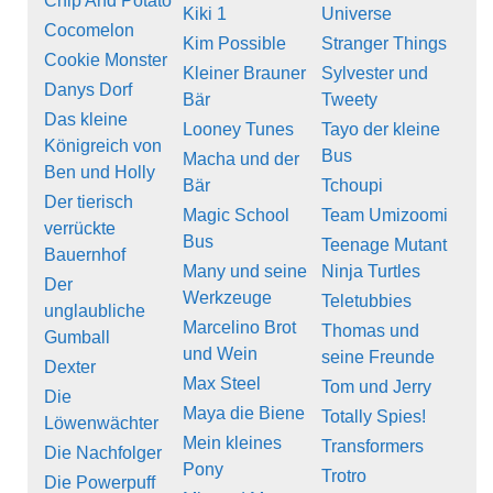
Chip And Potato
Kiki 1
Universe
Cocomelon
Kim Possible
Stranger Things
Cookie Monster
Kleiner Brauner
Sylvester und
Danys Dorf
Bär
Tweety
Das kleine
Looney Tunes
Tayo der kleine
Königreich von
Bus
Macha und der
Ben und Holly
Bär
Tchoupi
Der tierisch
Magic School
Team Umizoomi
verrückte
Bus
Teenage Mutant
Bauernhof
Many und seine
Ninja Turtles
Der
Werkzeuge
Teletubbies
unglaubliche
Marcelino Brot
Thomas und
Gumball
und Wein
seine Freunde
Dexter
Max Steel
Tom und Jerry
Die
Maya die Biene
Totally Spies!
Löwenwächter
Mein kleines
Transformers
Die Nachfolger
Pony
Trotro
Die Powerpuff