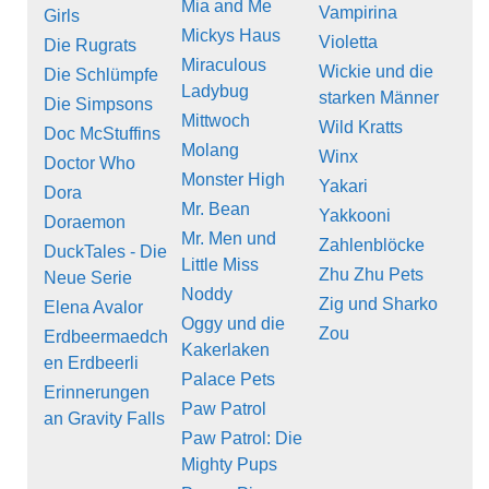
Mia and Me
Vampirina
Girls
Mickys Haus
Violetta
Die Rugrats
Miraculous
Wickie und die
Die Schlümpfe
Ladybug
starken Männer
Die Simpsons
Mittwoch
Wild Kratts
Doc McStuffins
Molang
Winx
Doctor Who
Monster High
Yakari
Dora
Mr. Bean
Yakkooni
Doraemon
Mr. Men und
Zahlenblöcke
DuckTales - Die
Little Miss
Zhu Zhu Pets
Neue Serie
Noddy
Zig und Sharko
Elena Avalor
Oggy und die
Zou
Erdbeermaedch
Kakerlaken
en Erdbeerli
Palace Pets
Erinnerungen
Paw Patrol
an Gravity Falls
Paw Patrol: Die
Mighty Pups