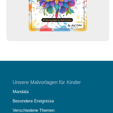
e
s
s
e
Unsere Malvorlagen für Kinder
Mandala
Besondere Ereignisse
Verschiedene Themen