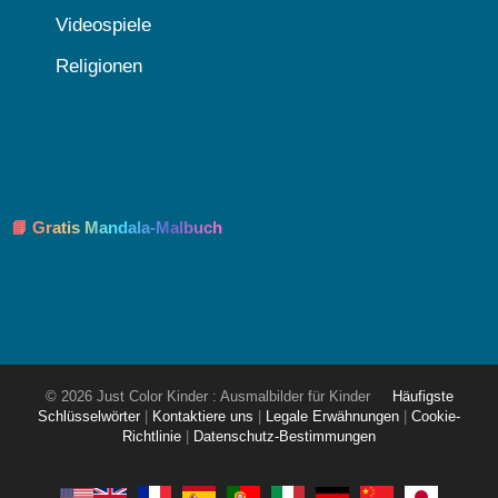
Videospiele
Religionen
📘 Gratis Mandala-Malbuch
© 2026 Just Color Kinder : Ausmalbilder für Kinder
Häufigste
Schlüsselwörter
|
Kontaktiere uns
|
Legale Erwähnungen
|
Cookie-
Richtlinie
|
Datenschutz-Bestimmungen