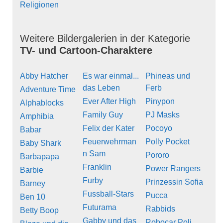
Religionen
Weitere Bildergalerien in der Kategorie
TV- und Cartoon-Charaktere
Abby Hatcher
Es war einmal...
Phineas und
das Leben
Ferb
Adventure Time
Ever After High
Pinypon
Alphablocks
Family Guy
PJ Masks
Amphibia
Felix der Kater
Pocoyo
Babar
Feuerwehrman
Polly Pocket
Baby Shark
n Sam
Pororo
Barbapapa
Franklin
Power Rangers
Barbie
Furby
Prinzessin Sofia
Barney
Fussball-Stars
Pucca
Ben 10
Futurama
Rabbids
Betty Boop
Gabby und das
Robocar Poli