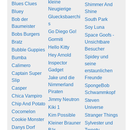
kleine
Blues Clues
Shimmer And
Neugierige
Bluey
Shine
Gluecksbaerchi
Bob der
South Park
s
Baumeister
Soy Luna
Go Diego Go!
Bobs Burgers
Space Goofs -
Gormiti
Bratz
Unsichtbare
Hello Kitty
Besucher
Bubble Guppies
Hey Arnold
Spidey und
Bumba
Inspector
seine
Calimero
Gadget
erstaunlichen
Captain Super
Jake und die
Freunde
Slip
Nimmerland
SpongeBob
Casper
Piraten
Schwammkopf
Chica Vampiro
Jimmy Neutron
Steven
Chip And Potato
Kiki 1
Universe
Cocomelon
Kim Possible
Stranger Things
Cookie Monster
Kleiner Brauner
Sylvester und
Danys Dorf
Bär
Tweety