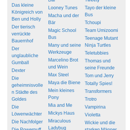
Das kleine
Looney Tunes
Tayo der kleine
Königreich von
Bus
Macha und der
Ben und Holly
Bär
Tchoupi
Der tierisch
Magic School
Team Umizoomi
verrückte
Bus
Teenage Mutant
Bauernhof
Many und seine
Ninja Turtles
Der
Werkzeuge
Teletubbies
unglaubliche
Marcelino Brot
Thomas und
Gumball
und Wein
seine Freunde
Dexter
Max Steel
Tom und Jerry
Die
Maya die Biene
Totally Spies!
geheimnisvolle
Mein kleines
Transformers
n Städte des
Pony
Goldes
Trotro
Mia and Me
Die
Vampirina
Mickys Haus
Löwenwächter
Violetta
Miraculous
Die Nachfolger
Wickie und die
Ladybug
Die Powerpuff
starken Männer