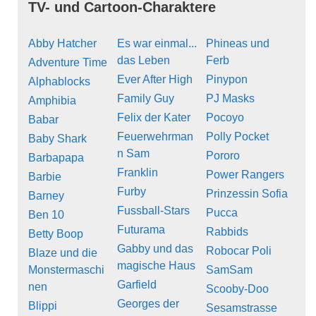
TV- und Cartoon-Charaktere
Abby Hatcher
Es war einmal...
Phineas und
das Leben
Ferb
Adventure Time
Ever After High
Pinypon
Alphablocks
Family Guy
PJ Masks
Amphibia
Felix der Kater
Pocoyo
Babar
Feuerwehrman
Polly Pocket
Baby Shark
n Sam
Pororo
Barbapapa
Franklin
Power Rangers
Barbie
Furby
Prinzessin Sofia
Barney
Fussball-Stars
Pucca
Ben 10
Futurama
Rabbids
Betty Boop
Gabby und das
Robocar Poli
Blaze und die
magische Haus
Monstermaschi
SamSam
Garfield
nen
Scooby-Doo
Georges der
Blippi
Sesamstrasse