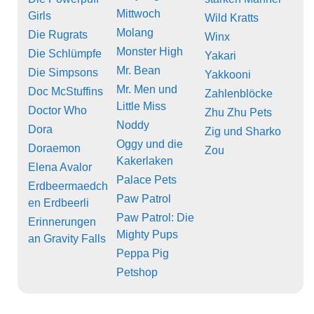
Mittwoch
Girls
Wild Kratts
Molang
Die Rugrats
Winx
Monster High
Die Schlümpfe
Yakari
Mr. Bean
Die Simpsons
Yakkooni
Mr. Men und
Doc McStuffins
Zahlenblöcke
Little Miss
Doctor Who
Zhu Zhu Pets
Noddy
Dora
Zig und Sharko
Oggy und die
Doraemon
Zou
Kakerlaken
Elena Avalor
Palace Pets
Erdbeermaedch
Paw Patrol
en Erdbeerli
Paw Patrol: Die
Erinnerungen
Mighty Pups
an Gravity Falls
Peppa Pig
Petshop