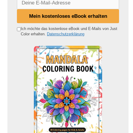
e
i
Mein kostenloses eBook erhalten
n
e
Ich möchte das kostenlose eBook und E-Mails von Just
Color erhalten.
Datenschutzerklärung
E
-
M
a
i
l
-
A
d
r
e
s
s
e