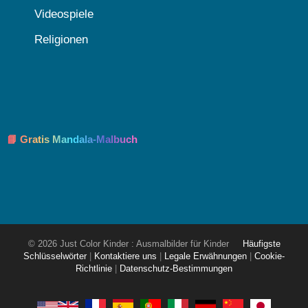
Videospiele
Religionen
📘 Gratis Mandala-Malbuch
© 2026 Just Color Kinder : Ausmalbilder für Kinder
Häufigste
Schlüsselwörter
|
Kontaktiere uns
|
Legale Erwähnungen
|
Cookie-
Richtlinie
|
Datenschutz-Bestimmungen