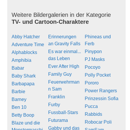
Weitere Bildergalerien in der Kategorie
TV- und Cartoon-Charaktere
Abby Hatcher
Erinnerungen
Phineas und
an Gravity Falls
Ferb
Adventure Time
Es war einmal...
Pinypon
Alphablocks
das Leben
PJ Masks
Amphibia
Ever After High
Pocoyo
Babar
Family Guy
Polly Pocket
Baby Shark
Feuerwehrman
Pororo
Barbapapa
n Sam
Power Rangers
Barbie
Franklin
Prinzessin Sofia
Barney
Furby
Pucca
Ben 10
Fussball-Stars
Rabbids
Betty Boop
Futurama
Robocar Poli
Blaze und die
Gabby und das
Monstermaschi
SamSam