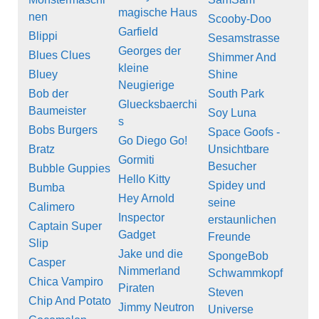
magische Haus
nen
Scooby-Doo
Garfield
Blippi
Sesamstrasse
Georges der
Blues Clues
Shimmer And
kleine
Bluey
Shine
Neugierige
Bob der
South Park
Gluecksbaerchi
Baumeister
Soy Luna
s
Bobs Burgers
Space Goofs -
Go Diego Go!
Bratz
Unsichtbare
Gormiti
Besucher
Bubble Guppies
Hello Kitty
Spidey und
Bumba
Hey Arnold
seine
Calimero
Inspector
erstaunlichen
Captain Super
Gadget
Freunde
Slip
Jake und die
SpongeBob
Casper
Nimmerland
Schwammkopf
Chica Vampiro
Piraten
Steven
Chip And Potato
Jimmy Neutron
Universe