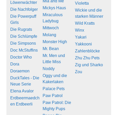
Mia and Me
Löwenwächter
Violetta
Mickys Haus
Die Nachfolger
Wickie und die
Miraculous
Die Powerpuff
starken Männer
Ladybug
Girls
Wild Kratts
Mittwoch
Die Rugrats
Winx
Molang
Die Schlümpfe
Yakari
Monster High
Die Simpsons
Yakkooni
Mr. Bean
Doc McStuffins
Zahlenblöcke
Mr. Men und
Doctor Who
Zhu Zhu Pets
Little Miss
Dora
Zig und Sharko
Noddy
Doraemon
Zou
Oggy und die
DuckTales - Die
Kakerlaken
Neue Serie
Palace Pets
Elena Avalor
Paw Patrol
Erdbeermaedch
Paw Patrol: Die
en Erdbeerli
Mighty Pups