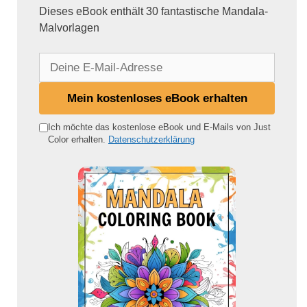
Dieses eBook enthält 30 fantastische Mandala-
Malvorlagen
D
e
i
Mein kostenloses eBook erhalten
n
e
Ich möchte das kostenlose eBook und E-Mails von Just
Color erhalten.
Datenschutzerklärung
E
-
M
a
i
l
-
A
d
r
e