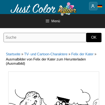
Springe
zum
Inhalt
Menü
Startseite
»
TV- und Cartoon-Charaktere
»
Felix der Kater
»
Ausmalbilder von Felix der Kater zum Herunterladen
(Ausmalbild)