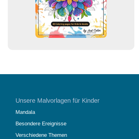
s
s
e
Unsere Malvorlagen für Kinder
Mandala
Besondere Ereignisse
Verschiedene Themen