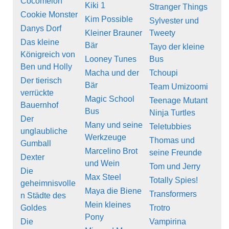
Cocomelon
Kiki 1
Stranger Things
Cookie Monster
Kim Possible
Sylvester und
Danys Dorf
Kleiner Brauner
Tweety
Das kleine
Bär
Tayo der kleine
Königreich von
Looney Tunes
Bus
Ben und Holly
Macha und der
Tchoupi
Der tierisch
Bär
Team Umizoomi
verrückte
Magic School
Teenage Mutant
Bauernhof
Bus
Ninja Turtles
Der
Many und seine
Teletubbies
unglaubliche
Werkzeuge
Thomas und
Gumball
Marcelino Brot
seine Freunde
Dexter
und Wein
Tom und Jerry
Die
Max Steel
Totally Spies!
geheimnisvolle
Maya die Biene
Transformers
n Städte des
Mein kleines
Goldes
Trotro
Pony
Die
Vampirina