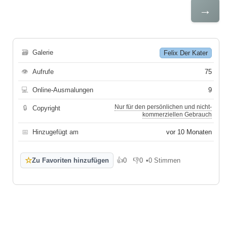
→
🗃
Galerie
Felix Der Kater
👁
Aufrufe
75
💻
Online-Ausmalungen
9
Nur für den persönlichen und nicht-
🔒
Copyright
kommerziellen Gebrauch
📅
Hinzugefügt am
vor 10 Monaten
☆
Zu Favoriten hinzufügen
👍
0
👎
0
•
0 Stimmen
Gefällt mir
Gefällt mir nicht