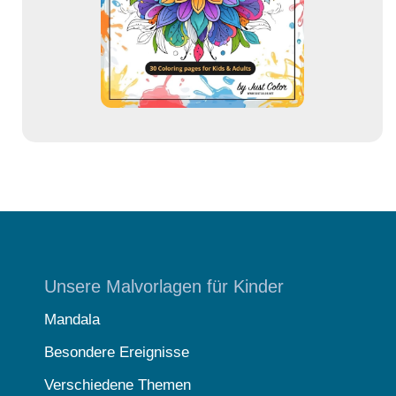
s
s
e
Unsere Malvorlagen für Kinder
Mandala
Besondere Ereignisse
Verschiedene Themen