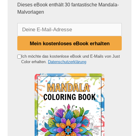
Dieses eBook enthält 30 fantastische Mandala-
Malvorlagen
D
e
i
Mein kostenloses eBook erhalten
n
e
Ich möchte das kostenlose eBook und E-Mails von Just
Color erhalten.
Datenschutzerklärung
E
-
M
a
i
l
-
A
d
r
e