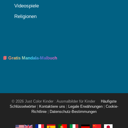
Videospiele
Religionen
📘 Gratis Mandala-Malbuch
© 2026 Just Color Kinder : Ausmalbilder für Kinder
Häufigste
Schlüsselwörter
|
Kontaktiere uns
|
Legale Erwähnungen
|
Cookie-
Richtlinie
|
Datenschutz-Bestimmungen