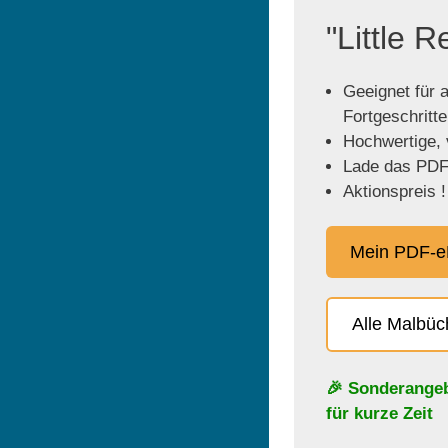
"Little 
Geeignet für a
Fortgeschritt
Hochwertige, v
Lade das PDF 
Aktionspreis !
Mein PDF-e
Alle Malbü
🎉 Sonderange
für kurze Zeit