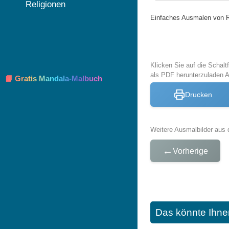
Religionen
Einfaches Ausmalen von 
Klicken Sie auf die Schal
als PDF herunterzuladen 
📘 Gratis Mandala-Malbuch
Drucken
Weitere Ausmalbilder aus 
←
Vorherige
Das könnte Ihne