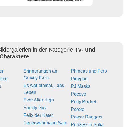
ildergalerien in der Kategorie
TV- und
Charaktere
er
Erinnerungen an
Phineas und Ferb
Gravity Falls
Time
Pinypon
Es war einmal... das
s
PJ Masks
Leben
Pocoyo
Ever After High
Polly Pocket
Family Guy
Pororo
Felix der Kater
Power Rangers
Feuerwehrmann Sam
Prinzessin Sofia