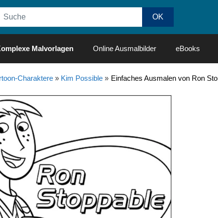
omplexe Malvorlagen
Online Ausmalbilder
eBooks
rtoon-Charaktere
»
Kim Possible
»
Einfaches Ausmalen von Ron Stop