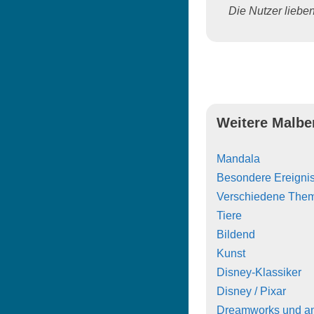
Die Nutzer lieben 
Weitere Malbe
Mandala
Besondere Ereigni
Verschiedene The
Tiere
Bildend
Kunst
Disney-Klassiker
Disney / Pixar
Dreamworks und a