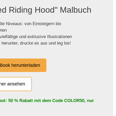
Red Riding Hood" Malbuch
lle Niveaus: von Einsteigern bis
enen
ielfältige und exklusive Illustrationen
herunter, drucke es aus und leg los!
Book herunterladen
cher ansehen
bot: 50 % Rabatt mit dem Code
COLOR50
, nur