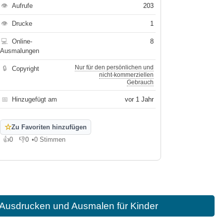
👁
Aufrufe
203
👁
Drucke
1
💻
Online-
8
Ausmalungen
Nur für den persönlichen und
🔒
Copyright
nicht-kommerziellen
Gebrauch
📅
Hinzugefügt am
vor 1 Jahr
☆
Zu Favoriten hinzufügen
👍
0
👎
0
•
0 Stimmen
Gefällt mir
Gefällt mir nicht
 Ausdrucken und Ausmalen für Kinder