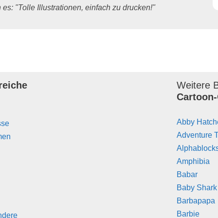
es: "Tolle Illustrationen, einfach zu drucken!"
reiche
Weitere B
Cartoon-
Abby Hatch
sse
Adventure 
men
Alphablock
Amphibia
Babar
Baby Shark
Barbapapa
Barbie
ndere