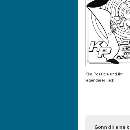
Kim Possible und ihr
legendärer Kick
Gönn dir eine 