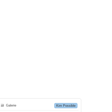
🗃
Galerie
Kim Possible