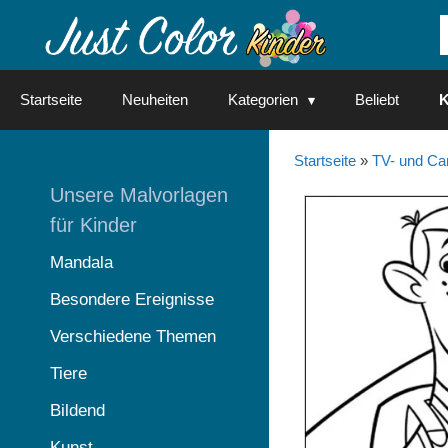
Springe
zum
Inhalt
Startseite
Neuheiten
Kategorien
Beliebt
K
Startseite
»
TV- und Ca
Unsere Malvorlagen
für Kinder
Mandala
Besondere Ereignisse
Verschiedene Themen
Tiere
Bildend
Kunst