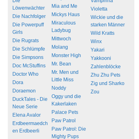
Die
Vampirina
Mia and Me
Löwenwächter
Violetta
Mickys Haus
Die Nachfolger
Wickie und die
Miraculous
Die Powerpuff
starken Männer
Ladybug
Girls
Wild Kratts
Mittwoch
Die Rugrats
Winx
Molang
Die Schlümpfe
Yakari
Monster High
Die Simpsons
Yakkooni
Mr. Bean
Doc McStuffins
Zahlenblöcke
Mr. Men und
Doctor Who
Zhu Zhu Pets
Little Miss
Dora
Zig und Sharko
Noddy
Doraemon
Zou
Oggy und die
DuckTales - Die
Kakerlaken
Neue Serie
Palace Pets
Elena Avalor
Paw Patrol
Erdbeermaedch
Paw Patrol: Die
en Erdbeerli
Mighty Pups