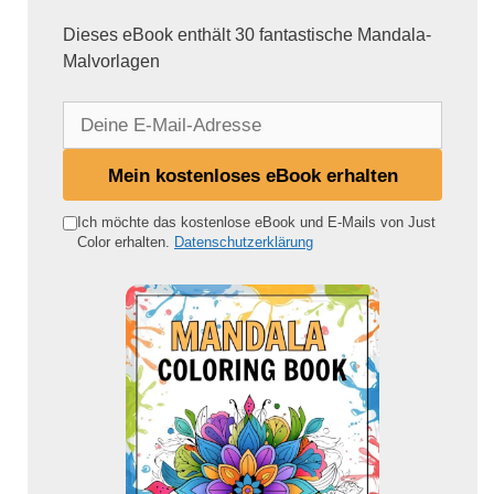
Dieses eBook enthält 30 fantastische Mandala-
Malvorlagen
D
e
i
Mein kostenloses eBook erhalten
n
e
Ich möchte das kostenlose eBook und E-Mails von Just
Color erhalten.
Datenschutzerklärung
E
-
M
a
i
l
-
A
d
r