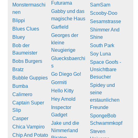
Futurama
Monstermaschi
SamSam
Gabby und das
nen
Scooby-Doo
magische Haus
Blippi
Sesamstrasse
Garfield
Blues Clues
Shimmer And
Georges der
Bluey
Shine
kleine
Bob der
South Park
Neugierige
Baumeister
Soy Luna
Gluecksbaerchi
Bobs Burgers
Space Goofs -
s
Bratz
Unsichtbare
Go Diego Go!
Besucher
Bubble Guppies
Gormiti
Spidey und
Bumba
Hello Kitty
seine
Calimero
Hey Arnold
erstaunlichen
Captain Super
Inspector
Freunde
Slip
Gadget
SpongeBob
Casper
Jake und die
Schwammkopf
Chica Vampiro
Nimmerland
Steven
Chip And Potato
Piraten