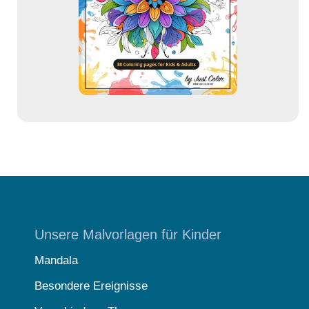
e
s
s
e
Unsere Malvorlagen für Kinder
Mandala
Besondere Ereignisse