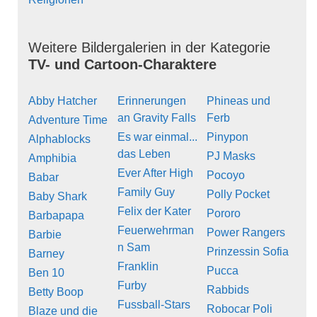
Weitere Bildergalerien in der Kategorie
TV- und Cartoon-Charaktere
Abby Hatcher
Erinnerungen
Phineas und
an Gravity Falls
Ferb
Adventure Time
Es war einmal...
Pinypon
Alphablocks
das Leben
PJ Masks
Amphibia
Ever After High
Pocoyo
Babar
Family Guy
Polly Pocket
Baby Shark
Felix der Kater
Pororo
Barbapapa
Feuerwehrman
Power Rangers
Barbie
n Sam
Prinzessin Sofia
Barney
Franklin
Pucca
Ben 10
Furby
Rabbids
Betty Boop
Fussball-Stars
Robocar Poli
Blaze und die