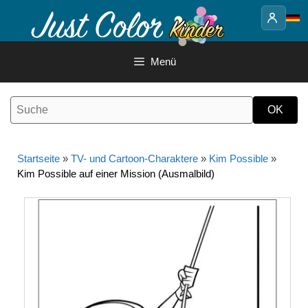
Springe
zum
Inhalt
Menü
Startseite
»
TV- und Cartoon-Charaktere
»
Kim Possible
»
Kim Possible auf einer Mission (Ausmalbild)