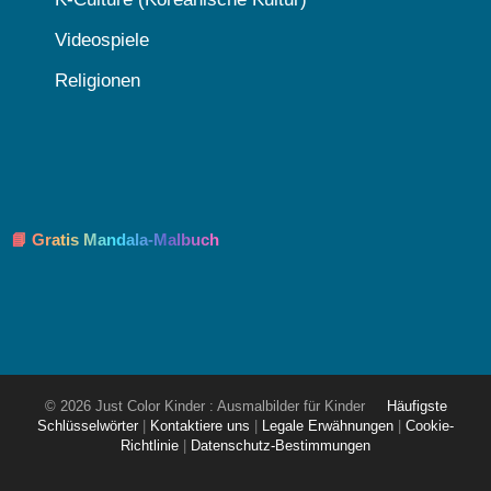
Videospiele
Religionen
📘 Gratis Mandala-Malbuch
© 2026 Just Color Kinder : Ausmalbilder für Kinder
Häufigste
Schlüsselwörter
|
Kontaktiere uns
|
Legale Erwähnungen
|
Cookie-
Richtlinie
|
Datenschutz-Bestimmungen