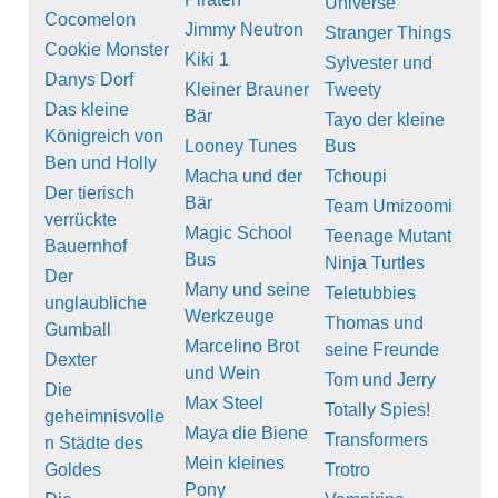
Universe
Cocomelon
Jimmy Neutron
Stranger Things
Cookie Monster
Kiki 1
Sylvester und
Danys Dorf
Kleiner Brauner
Tweety
Das kleine
Bär
Tayo der kleine
Königreich von
Looney Tunes
Bus
Ben und Holly
Macha und der
Tchoupi
Der tierisch
Bär
Team Umizoomi
verrückte
Magic School
Teenage Mutant
Bauernhof
Bus
Ninja Turtles
Der
Many und seine
Teletubbies
unglaubliche
Werkzeuge
Thomas und
Gumball
Marcelino Brot
seine Freunde
Dexter
und Wein
Tom und Jerry
Die
Max Steel
Totally Spies!
geheimnisvolle
Maya die Biene
Transformers
n Städte des
Mein kleines
Goldes
Trotro
Pony