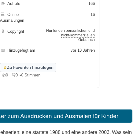
👁
Aufrufe
166
💻
Online-
16
Ausmalungen
Nur für den persönlichen und
🔒
Copyright
nicht-kommerziellen
Gebrauch
📅
Hinzugefügt am
vor 13 Jahren
☆
Zu Favoriten hinzufügen
👍
0
👎
0
•
0 Stimmen
Gefällt mir
Gefällt mir nicht
aer zum Ausdrucken und Ausmalen für Kinder
ehserien: eine startete 1988 und eine andere 2003. Was sein