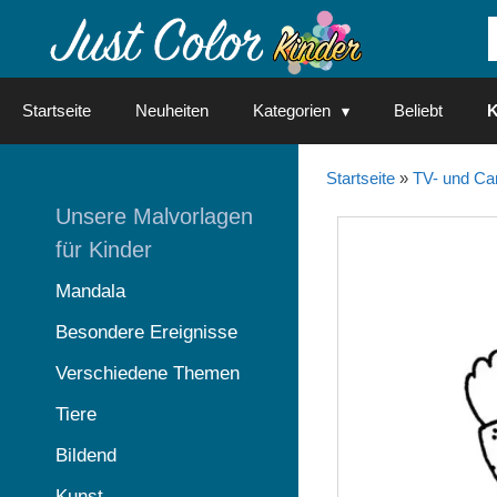
Springe
zum
Inhalt
Startseite
Neuheiten
Kategorien
Beliebt
K
Startseite
»
TV- und Ca
Unsere Malvorlagen
für Kinder
Mandala
Besondere Ereignisse
Verschiedene Themen
Tiere
Bildend
Kunst