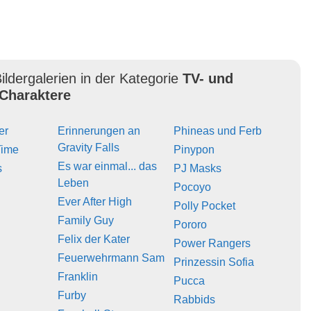
ildergalerien in der Kategorie
TV- und
Charaktere
er
Erinnerungen an
Phineas und Ferb
Gravity Falls
Time
Pinypon
Es war einmal... das
s
PJ Masks
Leben
Pocoyo
Ever After High
Polly Pocket
Family Guy
Pororo
Felix der Kater
Power Rangers
Feuerwehrmann Sam
Prinzessin Sofia
Franklin
Pucca
Furby
Rabbids