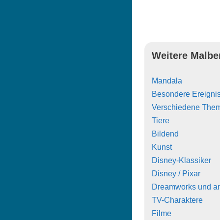
Weitere Malbe
Mandala
Besondere Ereigni
Verschiedene The
Tiere
Bildend
Kunst
Disney-Klassiker
Disney / Pixar
Dreamworks und a
TV-Charaktere
Filme