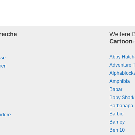
reiche
Weitere B
Cartoon-
Abby Hatch
sse
Adventure 
men
Alphablock
Amphibia
Babar
Baby Shark
Barbapapa
Barbie
ndere
Barney
Ben 10