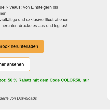
lle Niveaus: von Einsteigern bis
enen
ielfältige und exklusive Illustrationen
herunter, drucke es aus und leg los!
Book herunterladen
cher ansehen
bot: 50 % Rabatt mit dem Code
COLOR50
, nur
underte von Downloads