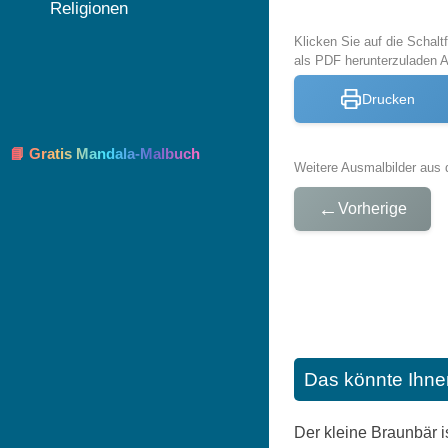
Religionen
Klicken Sie auf die Schal
als PDF herunterzuladen 
Drucken
📘 Gratis Mandala-Malbuch
Weitere Ausmalbilder aus 
←
Vorherige
Das könnte Ihne
Der kleine Braunbär i