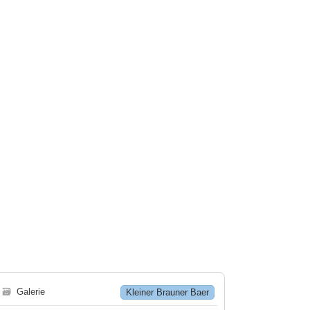
🗃
Galerie
Kleiner Brauner Baer