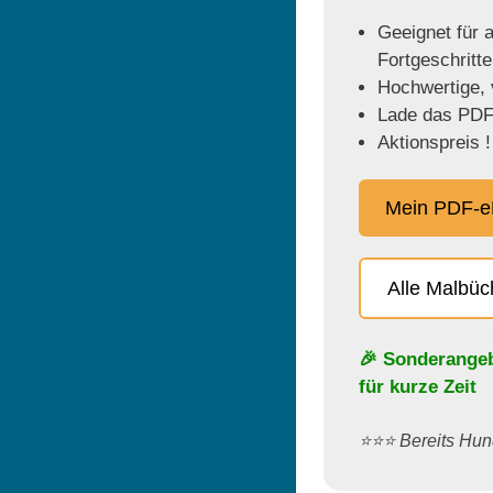
Geeignet für a
Fortgeschritt
Hochwertige, v
Lade das PDF 
Aktionspreis !
Mein PDF-e
Alle Malbü
🎉 Sonderange
für kurze Zeit
⭐️⭐️⭐️ Bereits H