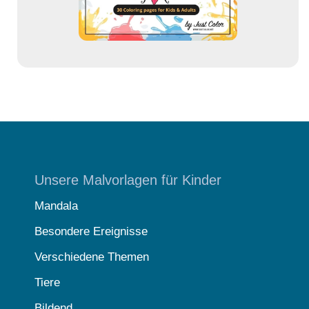
e
Unsere Malvorlagen für Kinder
Mandala
Besondere Ereignisse
Verschiedene Themen
Tiere
Bildend