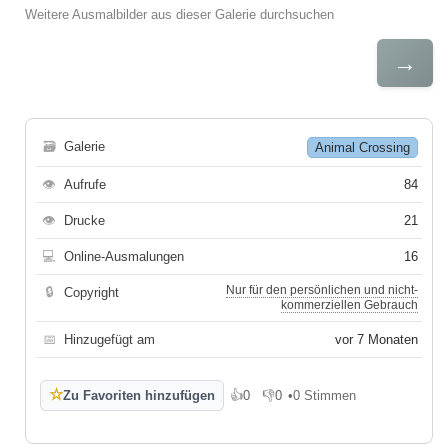
Weitere Ausmalbilder aus dieser Galerie durchsuchen
→
🗃
Galerie
Animal Crossing
👁
Aufrufe
84
👁
Drucke
21
💻
Online-Ausmalungen
16
Nur für den persönlichen und nicht-
🔒
Copyright
kommerziellen Gebrauch
📅
Hinzugefügt am
vor 7 Monaten
☆
Zu Favoriten hinzufügen
👍
0
👎
0
•
0 Stimmen
Gefällt mir
Gefällt mir nicht