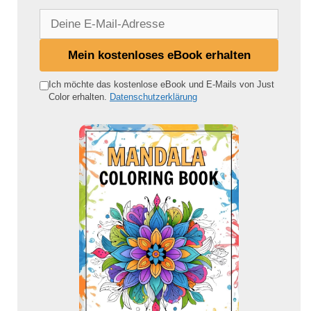
D
e
i
Mein kostenloses eBook erhalten
n
e
Ich möchte das kostenlose eBook und E-Mails von Just
Color erhalten.
Datenschutzerklärung
E
-
M
a
i
l
-
A
d
r
e
s
s