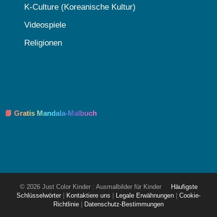
K-Culture (Koreanische Kultur)
Videospiele
Religionen
📘 Gratis Mandala-Malbuch
© 2026 Just Color Kinder : Ausmalbilder für Kinder
Häufigste
Schlüsselwörter
|
Kontaktiere uns
|
Legale Erwähnungen
|
Cookie-
Richtlinie
|
Datenschutz-Bestimmungen