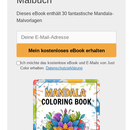
Malbuch
Dieses eBook enthält 30 fantastische Mandala-
Malvorlagen
D
e
i
Mein kostenloses eBook erhalten
n
e
Ich möchte das kostenlose eBook und E-Mails von Just
Color erhalten.
Datenschutzerklärung
E
-
M
a
i
l
-
A
d