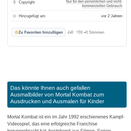
Nur für den persönlichen und nicht-
🔒
Copyright
kommerziellen Gebrauch
📅
Hinzugefügt am
vor 2 Jahren
☆
Zu Favoriten hinzufügen
👍
0
👎
0
•
0 Stimmen
Gefällt mir
Gefällt mir nicht
Das könnte Ihnen auch gefallen
Ausmalbilder von Mortal Kombat zum
Ausdrucken und Ausmalen für Kinder
Mortal Kombat ist ein im Jahr 1992 erschienenes Kampf-
Videospiel, das eine erfolgreiche Franchise
hervorgebracht hat, bestehend aus Filmen, Serien,