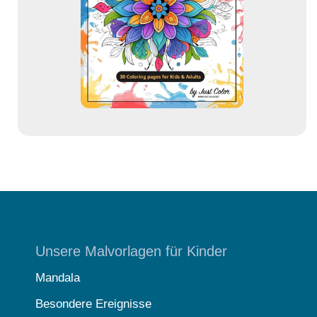
r
e
s
s
e
Unsere Malvorlagen für Kinder
Mandala
Besondere Ereignisse