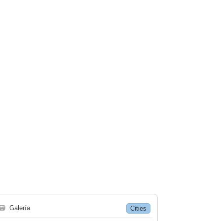
🗃
Galería
Cities