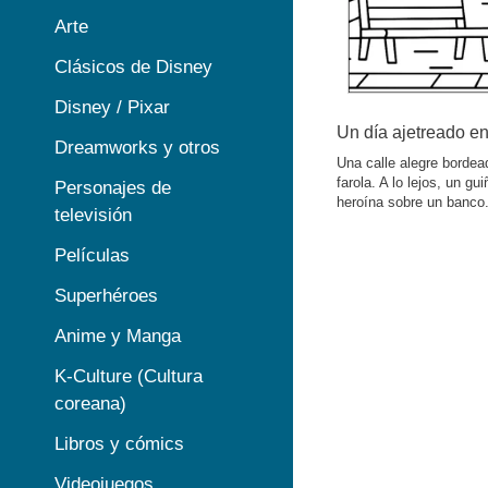
Arte
Clásicos de Disney
Disney / Pixar
Un día ajetreado en
Dreamworks y otros
Una calle alegre bordea
farola. A lo lejos, un g
Personajes de
heroína sobre un banco
televisión
Películas
Superhéroes
Anime y Manga
K-Culture (Cultura
coreana)
Libros y cómics
Videojuegos