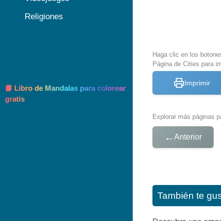
Religiones
Haga clic en los botone
Página de Cities para im
Imprimir
📘 Libro de Mandalas para colorear
gratis
Explorar más páginas pa
←
Anterior
También te gu