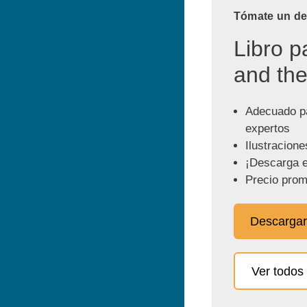
Tómate un des
Libro p
and the
Adecuado pa
expertos
Ilustracione
¡Descarga e
Precio prom
Descargar
Ver todos 