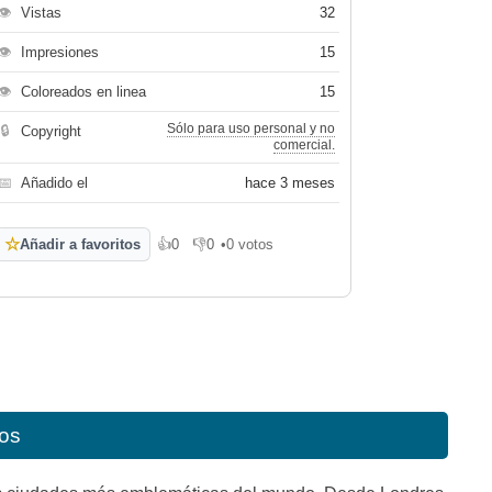
👁
Vistas
32
👁
Impresiones
15
👁
Coloreados en linea
15
Sólo para uso personal y no
🔒
Copyright
comercial.
📅
Añadido el
hace 3 meses
☆
Añadir a favoritos
👍
0
👎
0
•
0 votos
Me gusta
No me gusta
ños