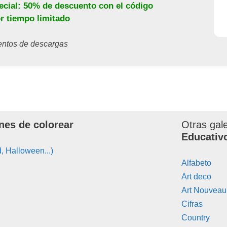
ecial: 50% de descuento con el código
or tiempo limitado
ientos de descargas
nes de colorear
Otras gal
Educativ
, Halloween...)
Alfabeto
Art deco
Art Nouveau
Cifras
Country