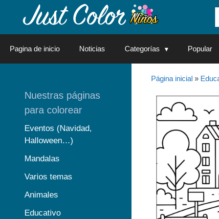
Saltar
al
contenido
Pagina de inicio
Noticias
Categorías
Popular
Página inicial
»
Educa
Nuestras páginas
para colorear
Eventos (Navidad,
Halloween…)
Mandalas
Varios temas
Animales
Educativo