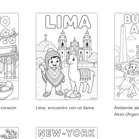
 corazón
Lima: encuentro con un llama
Ambiente al
Aires (Argen