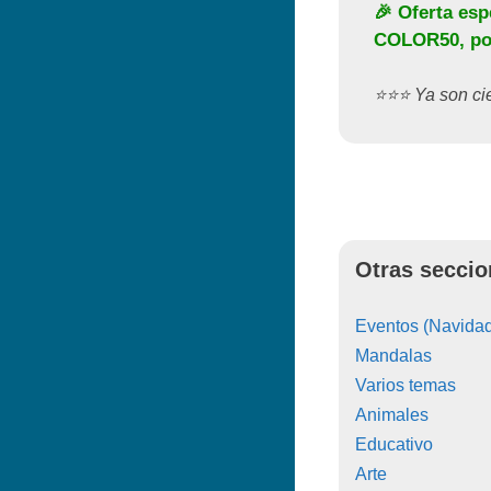
🎉 Oferta esp
COLOR50
, p
⭐️⭐️⭐️ Ya son c
Otras seccio
Eventos (Navidad
Mandalas
Varios temas
Animales
Educativo
Arte