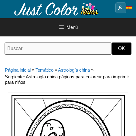
Saltar
al
contenido
Menú
Página inicial
»
Temático
»
Astrología china
»
Serpiente: Astrología china páginas para colorear para imprimir
para niños