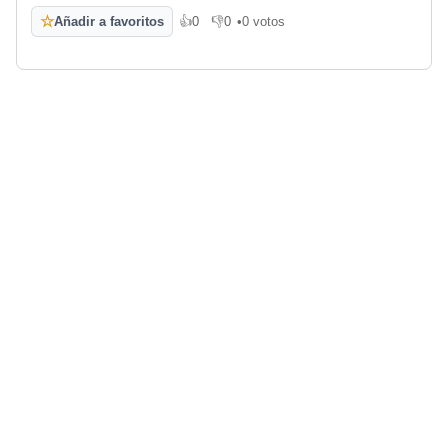
☆
Añadir a favoritos
👍
0
👎
0
•
0 votos
Me gusta
No me gusta