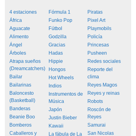
4 estaciones
Fórmula 1
Piratas
África
Funko Pop
Pixel Art
Aguacate
Fútbol
Playmobils
Alimento
Godzilla
Policía
Ángel
Gracias
Princesas
Árboles
Hadas
Pusheen
Atrapa sueños
Hippie
Redes sociales
(Dreamcatchers)
Hongos
Reporte del
Bailar
clima
Hot Wheels
Bailarinas
Reyes Magos
Indios
Baloncesto
Reyes y reinas
Instrumentos de
(Basketball)
Música
Robots
Banderas
Japón
Roscón de
Beanie Boo
Reyes
Justin Bieber
Bomberos
Samurai
Kawaii
Caballeros y
San Nicolas
La fábula de La