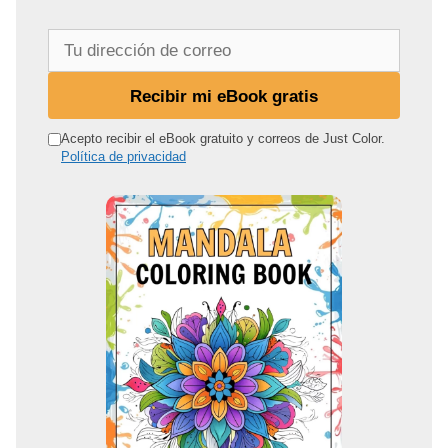
T
u
d
Recibir mi eBook gratis
i
r
Acepto recibir el eBook gratuito y correos de Just Color.
Política de privacidad
e
c
c
i
ó
n
d
e
c
o
r
r
e