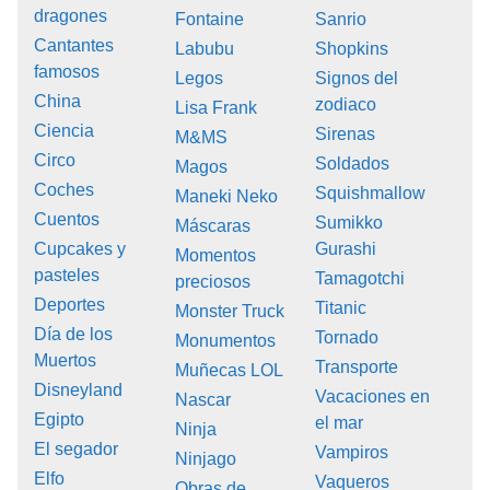
dragones
Fontaine
Sanrio
Cantantes
Labubu
Shopkins
famosos
Legos
Signos del
China
zodiaco
Lisa Frank
Ciencia
Sirenas
M&MS
Circo
Soldados
Magos
Coches
Squishmallow
Maneki Neko
Cuentos
Sumikko
Máscaras
Cupcakes y
Gurashi
Momentos
pasteles
Tamagotchi
preciosos
Deportes
Titanic
Monster Truck
Día de los
Tornado
Monumentos
Muertos
Transporte
Muñecas LOL
Disneyland
Vacaciones en
Nascar
Egipto
el mar
Ninja
El segador
Vampiros
Ninjago
Elfo
Vaqueros
Obras de