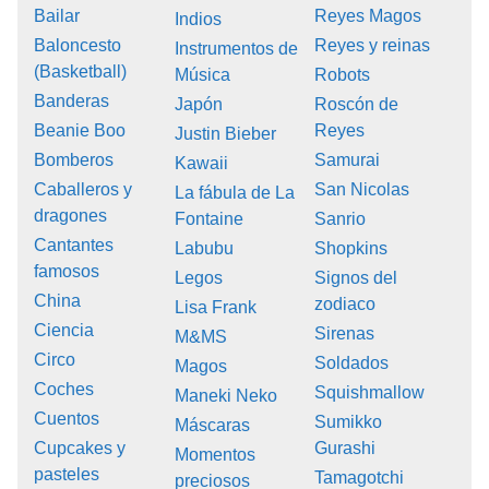
Bailar
Reyes Magos
Indios
Baloncesto
Reyes y reinas
Instrumentos de
(Basketball)
Música
Robots
Banderas
Japón
Roscón de
Beanie Boo
Reyes
Justin Bieber
Bomberos
Samurai
Kawaii
Caballeros y
San Nicolas
La fábula de La
dragones
Fontaine
Sanrio
Cantantes
Labubu
Shopkins
famosos
Legos
Signos del
China
zodiaco
Lisa Frank
Ciencia
Sirenas
M&MS
Circo
Soldados
Magos
Coches
Squishmallow
Maneki Neko
Cuentos
Sumikko
Máscaras
Cupcakes y
Gurashi
Momentos
pasteles
Tamagotchi
preciosos