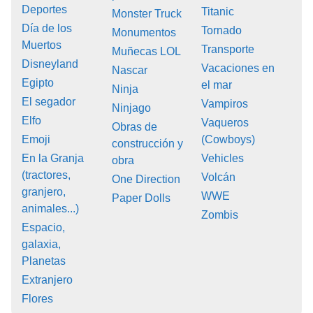
Deportes
Titanic
Monster Truck
Día de los
Tornado
Monumentos
Muertos
Transporte
Muñecas LOL
Disneyland
Vacaciones en
Nascar
Egipto
el mar
Ninja
El segador
Vampiros
Ninjago
Elfo
Vaqueros
Obras de
Emoji
(Cowboys)
construcción y
En la Granja
Vehicles
obra
(tractores,
Volcán
One Direction
granjero,
WWE
Paper Dolls
animales...)
Zombis
Espacio,
galaxia,
Planetas
Extranjero
Flores