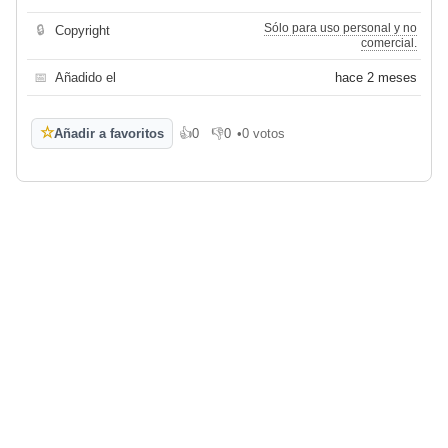
Sólo para uso personal y no
🔒
Copyright
comercial.
📅
Añadido el
hace 2 meses
☆
Añadir a favoritos
👍
0
👎
0
•
0 votos
Me gusta
No me gusta