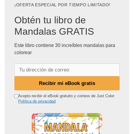
¡OFERTA ESPECIAL POR TIEMPO LIMITADO!
Obtén tu libro de
Mandalas GRATIS
Este libro contiene 30 increíbles mandalas para
colorear
T
u
d
Recibir mi eBook gratis
i
r
Acepto recibir el eBook gratuito y correos de Just Color.
Política de privacidad
e
c
c
i
ó