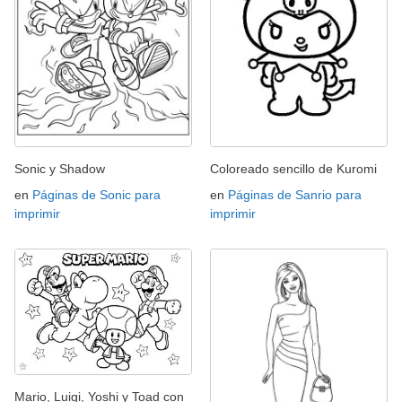
Sonic y Shadow
Coloreado sencillo de Kuromi
en
Páginas de Sonic para
en
Páginas de Sanrio para
imprimir
imprimir
Mario, Luigi, Yoshi y Toad con