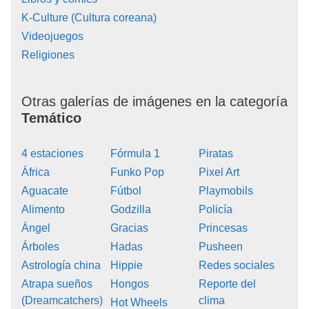
K-Culture (Cultura coreana)
Videojuegos
Religiones
Otras galerías de imágenes en la categoría
Temático
4 estaciones
Fórmula 1
Piratas
África
Funko Pop
Pixel Art
Aguacate
Fútbol
Playmobils
Alimento
Godzilla
Policía
Ángel
Gracias
Princesas
Árboles
Hadas
Pusheen
Astrología china
Hippie
Redes sociales
Atrapa sueños
Hongos
Reporte del
(Dreamcatchers)
clima
Hot Wheels