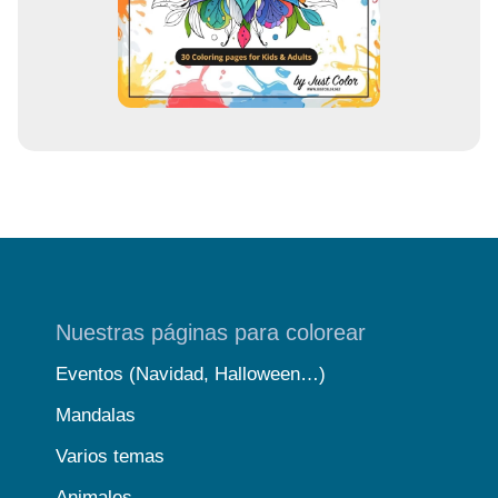
e
o
Nuestras páginas para colorear
Eventos (Navidad, Halloween…)
Mandalas
Varios temas
Animales