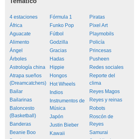
Temático
4 estaciones
Fórmula 1
Piratas
África
Funko Pop
Pixel Art
Aguacate
Fútbol
Playmobils
Alimento
Godzilla
Policía
Ángel
Gracias
Princesas
Árboles
Hadas
Pusheen
Astrología china
Hippie
Redes sociales
Atrapa sueños
Hongos
Reporte del
(Dreamcatchers)
clima
Hot Wheels
Bailar
Reyes Magos
Indios
Bailarinas
Reyes y reinas
Instrumentos de
Baloncesto
Música
Robots
(Basketball)
Japón
Roscón de
Banderas
Reyes
Justin Bieber
Beanie Boo
Samurai
Kawaii