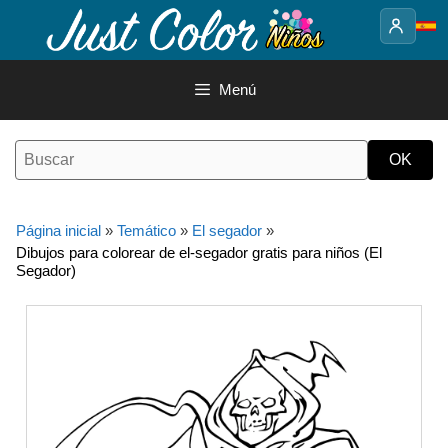
Saltar
al
contenido
Menú
Página inicial
»
Temático
»
El segador
»
Dibujos para colorear de el-segador gratis para niños (El
Segador)