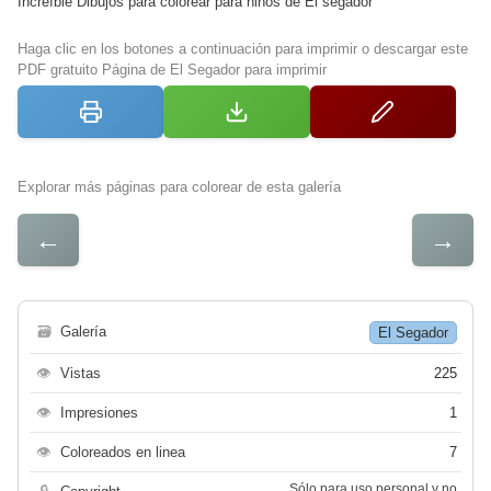
Increíble Dibujos para colorear para niños de El segador
Haga clic en los botones a continuación para imprimir o descargar este
PDF gratuito Página de El Segador para imprimir
Explorar más páginas para colorear de esta galería
←
→
🗃
Galería
El Segador
👁
Vistas
225
👁
Impresiones
1
👁
Coloreados en linea
7
Sólo para uso personal y no