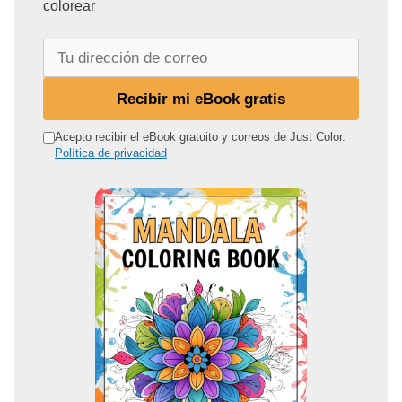
colorear
T
u
d
Recibir mi eBook gratis
i
r
Acepto recibir el eBook gratuito y correos de Just Color.
Política de privacidad
e
c
c
i
ó
n
d
e
c
o
r
r