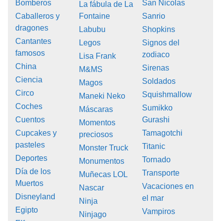
Bomberos
San Nicolas
La fábula de La
Caballeros y
Fontaine
Sanrio
dragones
Labubu
Shopkins
Cantantes
Legos
Signos del
famosos
zodiaco
Lisa Frank
China
Sirenas
M&MS
Ciencia
Soldados
Magos
Circo
Squishmallow
Maneki Neko
Coches
Sumikko
Máscaras
Cuentos
Gurashi
Momentos
Cupcakes y
Tamagotchi
preciosos
pasteles
Titanic
Monster Truck
Deportes
Tornado
Monumentos
Día de los
Transporte
Muñecas LOL
Muertos
Vacaciones en
Nascar
Disneyland
el mar
Ninja
Egipto
Vampiros
Ninjago