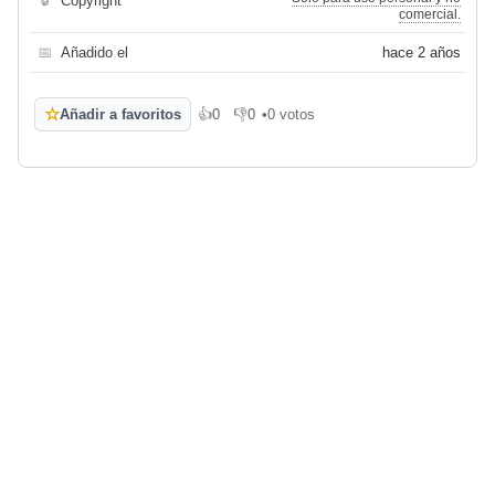
🔒
Copyright
comercial.
📅
Añadido el
hace 2 años
☆
Añadir a favoritos
👍
0
👎
0
•
0 votos
Me gusta
No me gusta