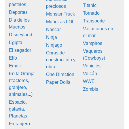
pasteles
Titanic
preciosos
Deportes
Tornado
Monster Truck
Día de los
Transporte
Muñecas LOL
Muertos
Vacaciones en
Nascar
Disneyland
el mar
Ninja
Egipto
Vampiros
Ninjago
El segador
Vaqueros
Obras de
Elfo
(Cowboys)
construcción y
Emoji
Vehicles
obra
En la Granja
Volcán
One Direction
(tractores,
WWE
Paper Dolls
granjero,
Zombis
animales...)
Espacio,
galaxia,
Planetas
Extranjero