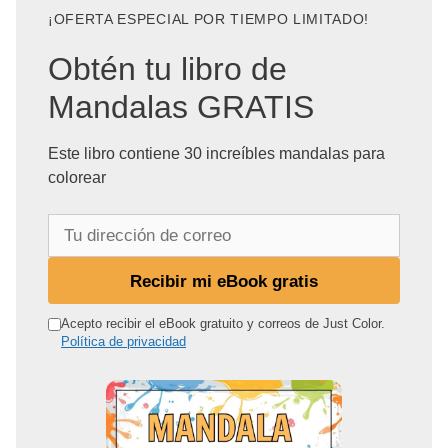
¡OFERTA ESPECIAL POR TIEMPO LIMITADO!
Obtén tu libro de
Mandalas GRATIS
Este libro contiene 30 increíbles mandalas para
colorear
T
u
d
Recibir mi eBook gratis
i
r
Acepto recibir el eBook gratuito y correos de Just Color.
Política de privacidad
e
c
c
i
ó