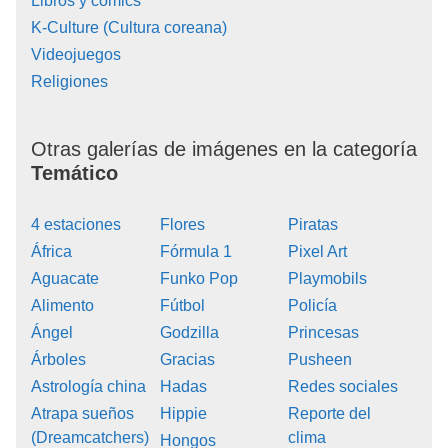
Libros y cómics
K-Culture (Cultura coreana)
Videojuegos
Religiones
Otras galerías de imágenes en la categoría
Temático
4 estaciones
Flores
Piratas
África
Fórmula 1
Pixel Art
Aguacate
Funko Pop
Playmobils
Alimento
Fútbol
Policía
Ángel
Godzilla
Princesas
Árboles
Gracias
Pusheen
Astrología china
Hadas
Redes sociales
Atrapa sueños
Hippie
Reporte del
(Dreamcatchers)
clima
Hongos