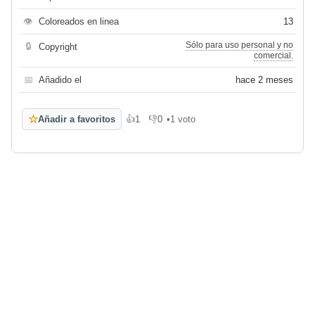
👁
Coloreados en linea
13
Sólo para uso personal y no
🔒
Copyright
comercial.
📅
Añadido el
hace 2 meses
☆
Añadir a favoritos
👍
1
👎
0
•
1 voto
Me gusta
No me gusta