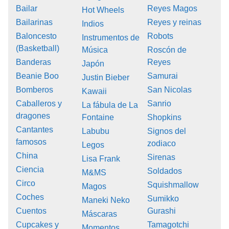
Bailar
Reyes Magos
Hot Wheels
Bailarinas
Reyes y reinas
Indios
Baloncesto
Robots
Instrumentos de
(Basketball)
Música
Roscón de
Banderas
Reyes
Japón
Beanie Boo
Samurai
Justin Bieber
Bomberos
San Nicolas
Kawaii
Caballeros y
Sanrio
La fábula de La
dragones
Fontaine
Shopkins
Cantantes
Labubu
Signos del
famosos
zodiaco
Legos
China
Sirenas
Lisa Frank
Ciencia
Soldados
M&MS
Circo
Squishmallow
Magos
Coches
Sumikko
Maneki Neko
Cuentos
Gurashi
Máscaras
Cupcakes y
Tamagotchi
Momentos