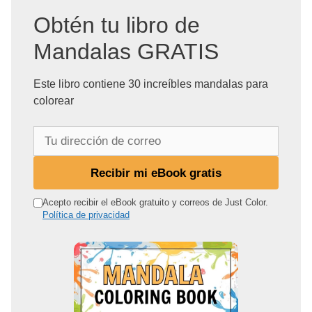
Obtén tu libro de
Mandalas GRATIS
Este libro contiene 30 increíbles mandalas para
colorear
T
u
d
Recibir mi eBook gratis
i
r
Acepto recibir el eBook gratuito y correos de Just Color.
Política de privacidad
e
c
c
i
ó
n