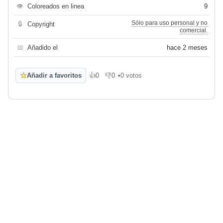
👁
Coloreados en linea
9
Sólo para uso personal y no
🔒
Copyright
comercial.
📅
Añadido el
hace 2 meses
☆
Añadir a favoritos
👍
0
👎
0
•
0 votos
Me gusta
No me gusta