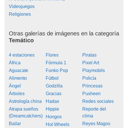
Videojuegos
Religiones
Otras galerías de imágenes en la categoría
Temático
4 estaciones
Flores
Piratas
África
Fórmula 1
Pixel Art
Aguacate
Funko Pop
Playmobils
Alimento
Fútbol
Policía
Ángel
Godzilla
Princesas
Árboles
Gracias
Pusheen
Astrología china
Hadas
Redes sociales
Atrapa sueños
Hippie
Reporte del
(Dreamcatchers)
clima
Hongos
Bailar
Reyes Magos
Hot Wheels