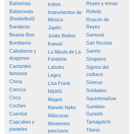
Bailarinas
Reyes y reinas
Indios
Baloncesto
Robots
Instrumentos de
(Basketball)
Música
Roscón de
Banderas
Reyes
Japón
Beanie Boo
Samurai
Justin Bieber
Bomberos
San Nicolas
Kawaii
Caballeros y
Sanrio
La fábula de La
dragones
Fontaine
Shopkins
Cantantes
Labubu
Signos del
famosos
zodiaco
Legos
China
Sirenas
Lisa Frank
Ciencia
Soldados
M&MS
Circo
Squishmallow
Magos
Coches
Sumikko
Maneki Neko
Cuentos
Gurashi
Máscaras
Cupcakes y
Tamagotchi
Momentos
pasteles
Titanic
preciosos