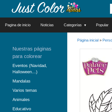
Saltar
al
contenido
Pagina de inicio
Noticias
Categorías
Popular
Página inicial
»
Perso
Nuestras páginas
para colorear
Eventos (Navidad,
Halloween…)
Mandalas
Varios temas
Animales
Educativo