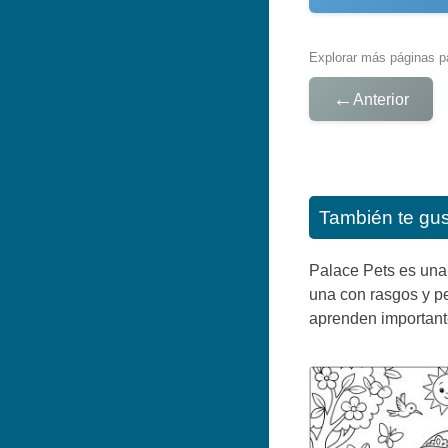
Explorar más páginas pa
←
Anterior
También te gu
Palace Pets es una 
una con rasgos y p
aprenden important