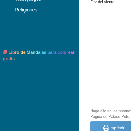
Flor del viento
Religiones
📘 Libro de Mandalas para colorear
gratis
Haga clic en los botone
Página de Palace Pets 
Imprimir