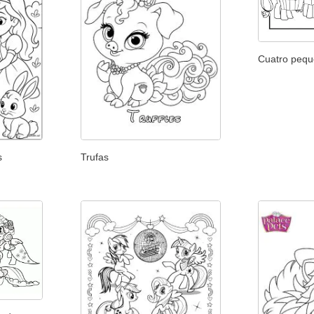
Cuatro pequ
s
Trufas