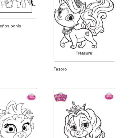
eños ponis
Tesoro