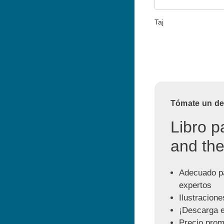
Taj
Tómate un des
Libro p
and the
Adecuado pa
expertos
Ilustracione
¡Descarga e
Precio prom