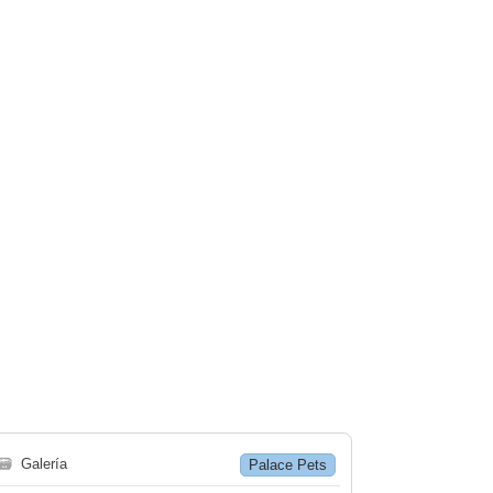
🗃
Galería
Palace Pets