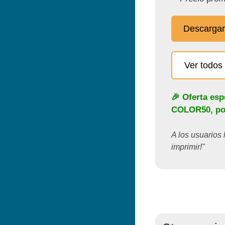
Descargar
Ver todos 
🎉 Oferta esp
COLOR50
, p
A los usuarios 
imprimir!"