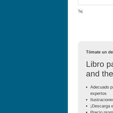
Taj
Tómate un des
Libro p
and the
Adecuado pa
expertos
Ilustracione
¡Descarga e
Precio prom