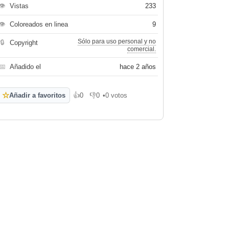
👁
Vistas
233
👁
Coloreados en linea
9
Sólo para uso personal y no
🔒
Copyright
comercial.
📅
Añadido el
hace 2 años
☆
Añadir a favoritos
👍
0
👎
0
•
0 votos
Me gusta
No me gusta