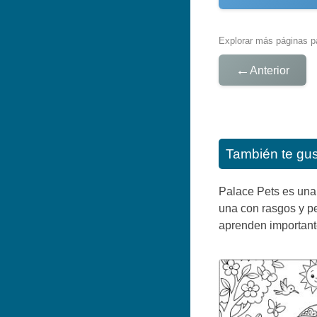
Explorar más páginas pa
←
Anterior
También te gu
Palace Pets es una 
una con rasgos y p
aprenden important