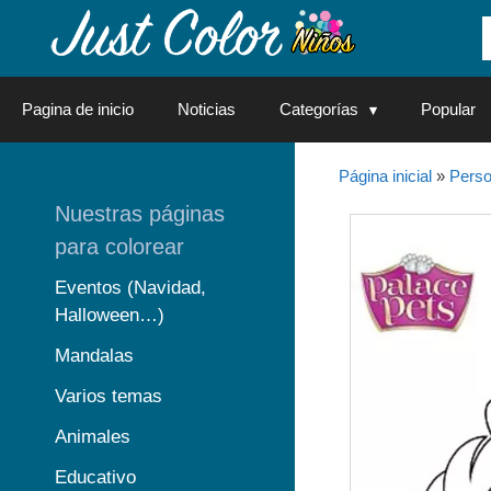
Saltar
al
contenido
Pagina de inicio
Noticias
Categorías
Popular
Página inicial
»
Perso
Nuestras páginas
para colorear
Eventos (Navidad,
Halloween…)
Mandalas
Varios temas
Animales
Educativo