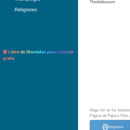
Thistleblossom
Religiones
📘 Libro de Mandalas para colorear
gratis
Haga clic en los botone
Página de Palace Pets 
Imprimir