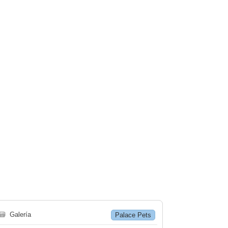
🗃
Galería
Palace Pets