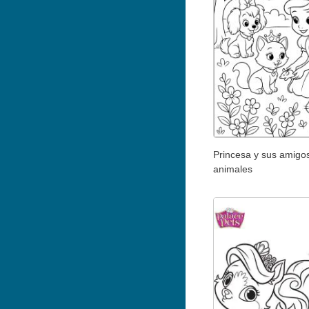
Princesa y sus amigo
animales