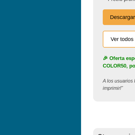
Descargar
Ver todos 
🎉 Oferta esp
COLOR50
, p
A los usuarios 
imprimir!"