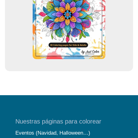
c
o
r
r
e
o
Nuestras páginas para colorear
Eventos (Navidad, Halloween…)