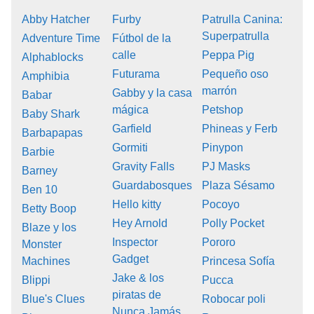
Abby Hatcher
Furby
Patrulla Canina:
Superpatrulla
Adventure Time
Fútbol de la
calle
Peppa Pig
Alphablocks
Futurama
Pequeño oso
Amphibia
marrón
Gabby y la casa
Babar
mágica
Petshop
Baby Shark
Garfield
Phineas y Ferb
Barbapapas
Gormiti
Pinypon
Barbie
Gravity Falls
PJ Masks
Barney
Guardabosques
Plaza Sésamo
Ben 10
Hello kitty
Pocoyo
Betty Boop
Hey Arnold
Polly Pocket
Blaze y los
Inspector
Pororo
Monster
Gadget
Machines
Princesa Sofía
Jake & los
Blippi
Pucca
piratas de
Blue's Clues
Robocar poli
Nunca Jamás