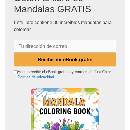
Mandalas GRATIS
Este libro contiene 30 increíbles mandalas para
colorear
T
u
d
Recibir mi eBook gratis
i
r
Acepto recibir el eBook gratuito y correos de Just Color.
Política de privacidad
e
c
c
i
ó
n
d
e