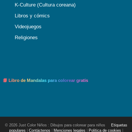
K-Culture (Cultura coreana)
Libros y cómics
Videojuegos
Religiones
📘 Libro de Mandalas para colorear gratis
© 2026 Just Color Niños : Dibujos para colorear para niños
Etiquetas
populares
|
Contáctenos
|
Menciones legales
|
Politica de cookies
|