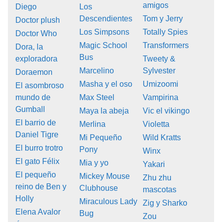
amigos
Diego
Los
Descendientes
Tom y Jerry
Doctor plush
Los Simpsons
Totally Spies
Doctor Who
Magic School
Transformers
Dora, la
Bus
exploradora
Tweety &
Marcelino
Sylvester
Doraemon
Masha y el oso
Umizoomi
El asombroso
mundo de
Max Steel
Vampirina
Gumball
Maya la abeja
Vic el vikingo
El barrio de
Merlina
Violetta
Daniel Tigre
Mi Pequeño
Wild Kratts
El burro trotro
Pony
Winx
El gato Félix
Mia y yo
Yakari
El pequeño
Mickey Mouse
Zhu zhu
reino de Ben y
Clubhouse
mascotas
Holly
Miraculous Lady
Zig y Sharko
Elena Avalor
Bug
Zou