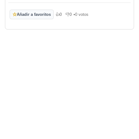
☆
Añadir a favoritos
👍
0
👎
0
•
0 votos
Me gusta
No me gusta