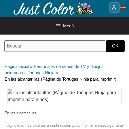
Saltar
al
contenido
Menú
Página inicial
»
Personajes de series de TV y dibujos
animados
»
Tortugas Ninja
»
En las alcantarillas (Página de Tortugas Ninja para imprimir)
En las alcantarillas
Haga clic en los botones a continuación para imprimir o descargar este