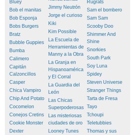
Bluey
Rugrats
Jimmy Neutrón
Bob el manitas
Sam el bombero
Jorge el curioso
Bob Esponja
Sam Sam
Kiki
Bobs Burgers
Scooby Doo
Kim Possible
Bratz
Shimmer And
La Escuela de
Shine
Bubble Guppies
Herramientas de
Snorkies
Bumba
Manny a la Obra
South Park
Calimero
La Granja en
Soy Luna
Capitán
Hispanoamérica
Calzoncillos
Spidey
y El Corral
Casper
Steven Universe
La Guardia del
Chica Vampiro
Stranger Things
León
Chip And Potato
Tarta de Fresa
Las Chicas
Cocomelon
Tayo
Superpoderosas
Conejos Cretins
Tchoupi
Las misteriosas
Cookie Monster
ciudades de oro
Teletubbies
Dexter
Looney Tunes
Thomas y sus