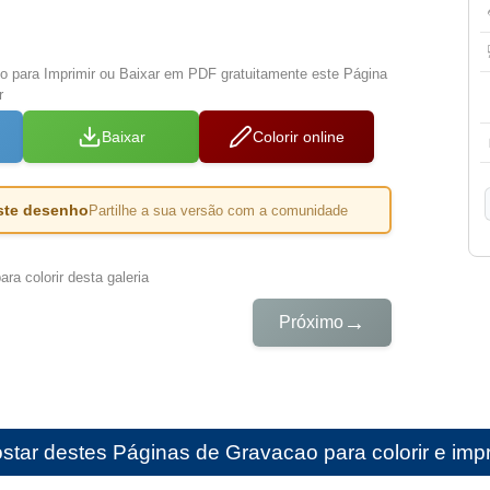
xo para Imprimir ou Baixar em PDF gratuitamente este Página
r
Baixar
Colorir online
este desenho
Partilhe a sua versão com a comunidade
ra colorir desta galeria
→
Próximo
star destes
Páginas de Gravacao para colorir e impr