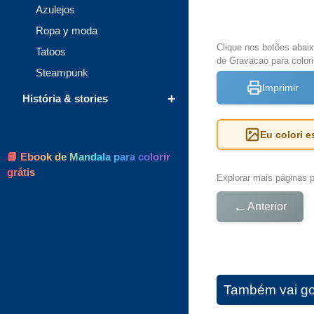
Azulejos
Ropa y moda
Clique nos botões abai
Tatoos
de Gravacao para colori
Steampunk
Imprimir
+
História & stories
Eu colori 
📘 Ebook de Mandala para colorir
grátis
Explorar mais páginas pa
←
Anterior
Também vai go