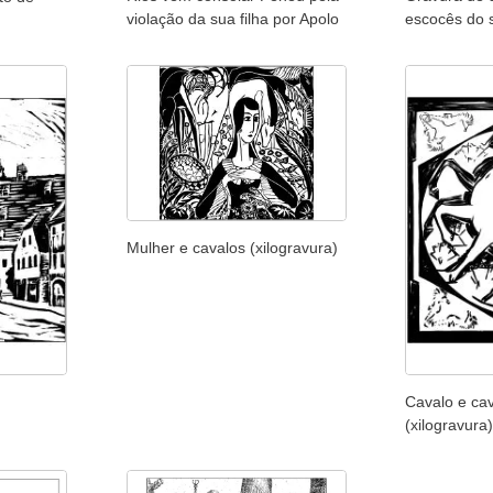
violação da sua filha por Apolo
escocês do s
Mulher e cavalos (xilogravura)
Cavalo e ca
(xilogravura