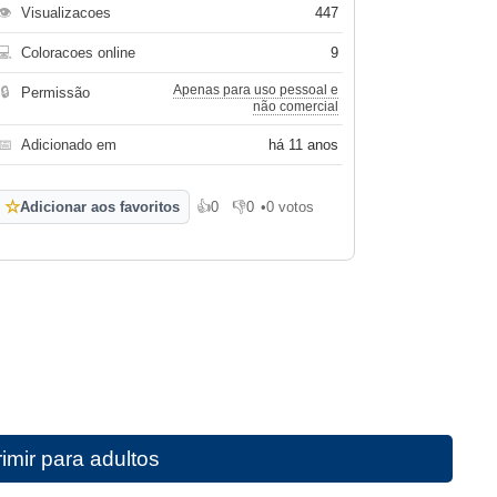
👁
Visualizacoes
447
💻
Coloracoes online
9
Apenas para uso pessoal e
🔒
Permissão
não comercial
📅
Adicionado em
há 11 anos
☆
Adicionar aos favoritos
👍
0
👎
0
•
0 votos
Gosto
Não gosto
imir para adultos