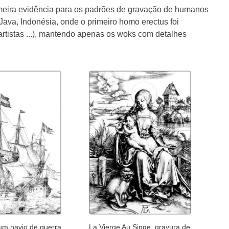
primeira evidência para os padrões de gravação de humanos
Java, Indonésia, onde o primeiro homo erectus foi
artistas ...), mantendo apenas os woks com detalhes
um navio de guerra
La Vierge Au Singe, gravura de