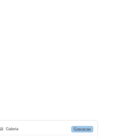
🗃
Galeria
Gravacao