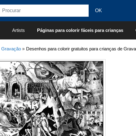
Artists
Páginas para colorir fáceis para crianças
»
Gravação
»
Desenhos para colorir gratuitos para crianças de Grav