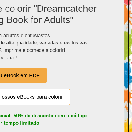
e colorir "Dreamcatcher
g Book for Adults"
a adultos e entusiastas
de alta qualidade, variadas e exclusivas
, imprima e comece a colorir!
cional !
eu eBook em PDF
nossos eBooks para colorir
pecial: 50% de desconto com o código
or tempo limitado