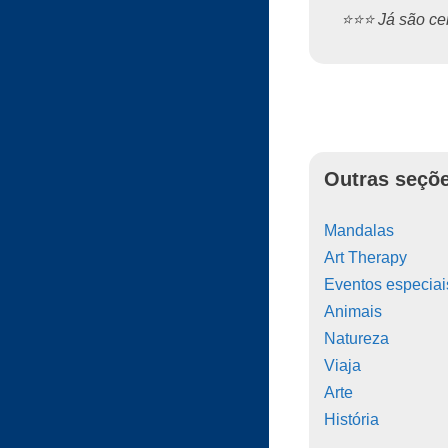
⭐️⭐️⭐️ Já são 
Outras seçõe
Mandalas
Art Therapy
Eventos especiai
Animais
Natureza
Viaja
Arte
História