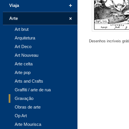
+
Viaja
+
Arte
Art brut
Arquitetura
Desenhos incríveis grát
Art Deco
Art Nouveau
Arte celta
Arte pop
Arts and Crafts
Graffiti / arte de rua
Gravação
Obras de arte
Op Art
Arte Mourisca