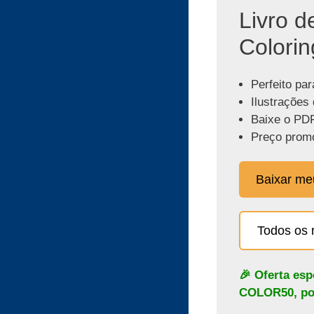
Livro d
Colorin
Perfeito par
Ilustrações 
Baixe o PDF
Preço promo
Baixar m
Todos os 
🎉 Oferta es
COLOR50
, p