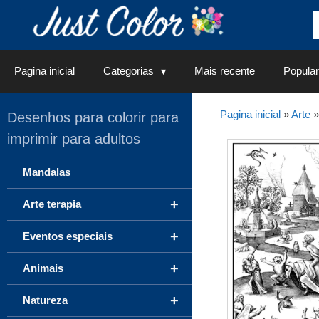
Saltar
para
o
conteúdo
Pagina inicial
Categorias
Mais recente
Popular
Pagina inicial
»
Arte
Desenhos para colorir para
imprimir para adultos
Mandalas
+
Arte terapia
+
Eventos especiais
+
Animais
+
Natureza