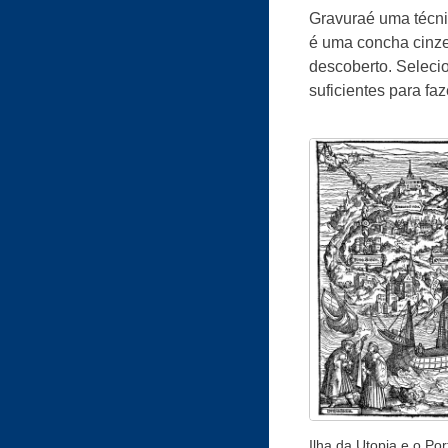
Gravuraé uma técnic
é uma concha cinzel
descoberto. Selecio
suficientes para faz
Ilha da Utopia e o Por