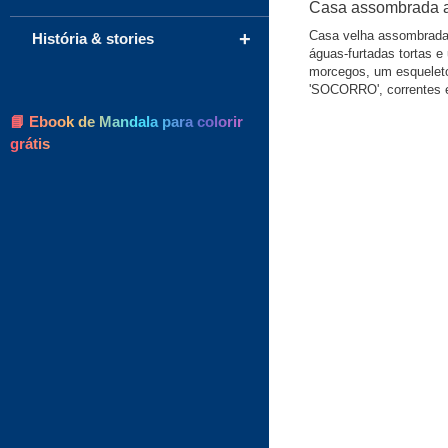
Casa assombrada a
+
Casa velha assombrada 
História & stories
águas-furtadas tortas e 
morcegos, um esqueleto
'SOCORRO', correntes 
📘 Ebook de Mandala para colorir
grátis