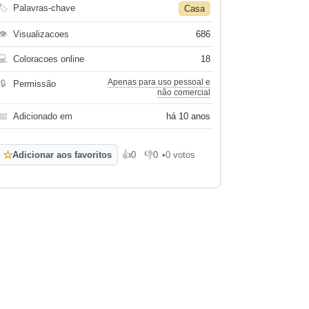
🏷
Palavras-chave
Casa
👁
Visualizacoes
686
💻
Coloracoes online
18
Apenas para uso pessoal e
🔒
Permissão
não comercial
📅
Adicionado em
há 10 anos
☆
Adicionar aos favoritos
👍
0
👎
0
•
0 votos
Gosto
Não gosto