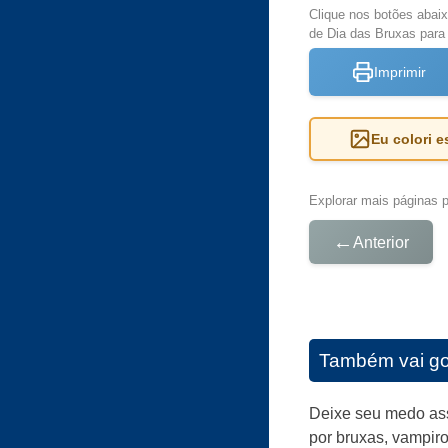
Clique nos botões abai
de Dia das Bruxas para 
Imprimir
Eu colori 
Explorar mais páginas pa
←
Anterior
Também vai go
Deixe seu medo ass
por bruxas, vampiro