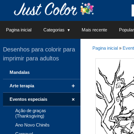
Saltar
para
o
conteúdo
Pagina inicial
Categorias
Mais recente
Popular
Pagina inicial
»
Event
Desenhos para colorir para
imprimir para adultos
Mandalas
+
Arte terapia
+
Eventos especiais
Ação de graças
(Thanksgiving)
Ano Novo Chinês
Carnaval