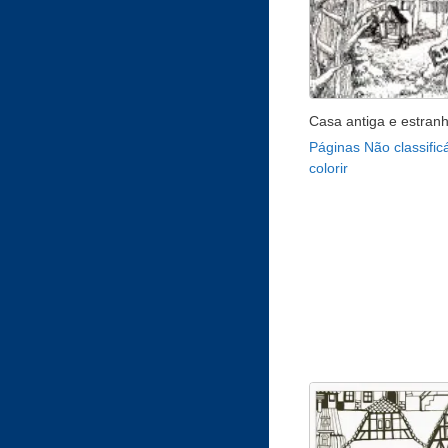
Casa antiga e estran
Páginas Não classific
colorir