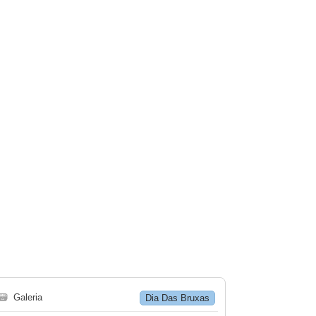
🗃
Galeria
Dia Das Bruxas