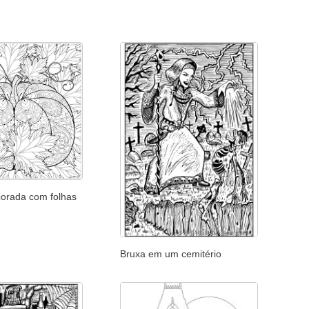
orada com folhas
Bruxa em um cemitério