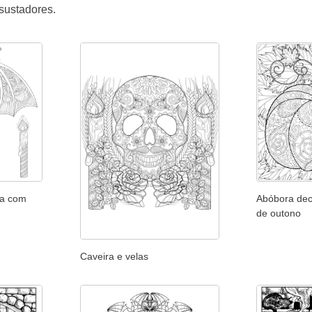
ssustadores.
ra com
Abóbora dec
de outono
Caveira e velas