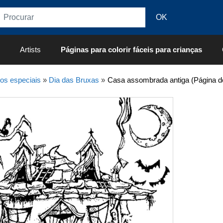
Artists
Páginas para colorir fáceis para crianças
os especiais
»
Dia das Bruxas
»
Casa assombrada antiga (Página de