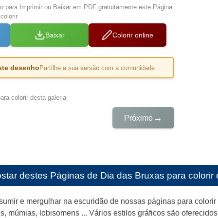
xo para Imprimir ou Baixar em PDF gratuitamente este Página
colorir
Baixar
Colorir online
este desenho
Partilhe a sua versão com a comunidade
ra colorir desta galeria
→
Próximo
star destes
Páginas de Dia das Bruxas para colorir 
umir e mergulhar na escuridão de nossas páginas para colori
s, múmias, lobisomens ... Vários estilos gráficos são oferecid