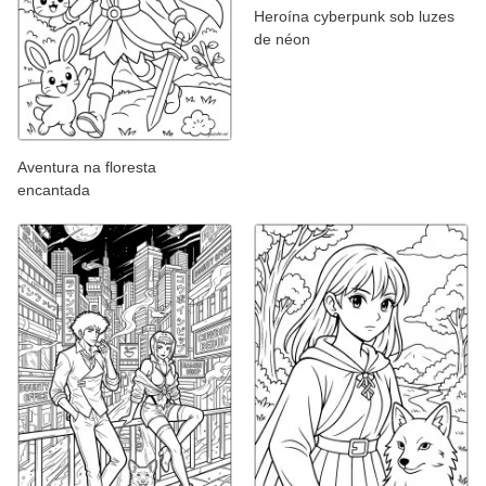
Heroína cyberpunk sob luzes
de néon
Aventura na floresta
encantada