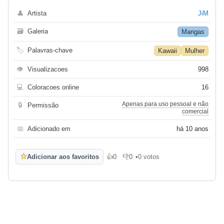
👤
Artista
JiM
🗃
Galeria
Mangas
🏷
Palavras-chave
Kawaii
Mulher
👁
Visualizacoes
998
💻
Coloracoes online
16
Apenas para uso pessoal e não
🔒
Permissão
comercial
📅
Adicionado em
há 10 anos
☆
Adicionar aos favoritos
👍
0
👎
0
•
0 votos
Gosto
Não gosto