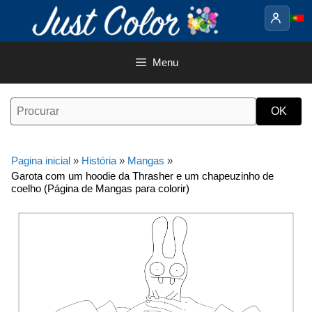
Saltar
para
o
conteúdo
Menu
Pagina inicial
»
História
»
Mangas
»
Garota com um hoodie da Thrasher e um chapeuzinho de
coelho (Página de Mangas para colorir)