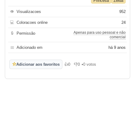
Princesa
Zelda
👁
Visualizacoes
952
💻
Coloracoes online
24
Apenas para uso pessoal e não
🔒
Permissão
comercial
📅
Adicionado em
há 9 anos
☆
Adicionar aos favoritos
👍
0
👎
0
•
0 votos
Gosto
Não gosto