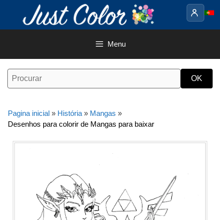
Saltar
para
o
conteúdo
Menu
Pagina inicial
»
História
»
Mangas
»
Desenhos para colorir de Mangas para baixar