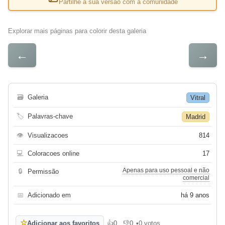
Partilhe a sua versão com a comunidade
Explorar mais páginas para colorir desta galeria
←
→
🗃
Galeria
Vitral
🏷
Palavras-chave
Madrid
👁
Visualizacoes
814
💻
Coloracoes online
17
Apenas para uso pessoal e não
🔒
Permissão
comercial
📅
Adicionado em
há 9 anos
☆
Adicionar aos favoritos
👍
0
👎
0
•
0 votos