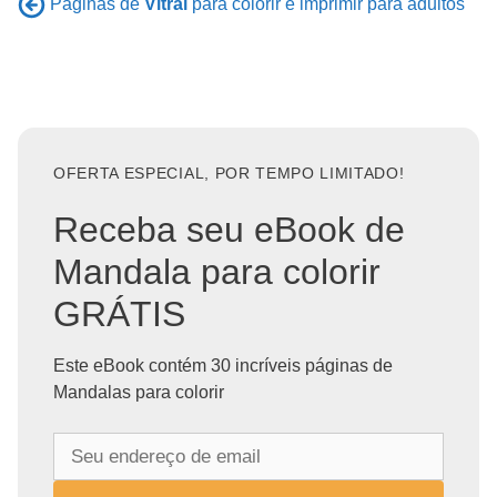
Páginas de
Vitral
para colorir e imprimir para adultos
OFERTA ESPECIAL, POR TEMPO LIMITADO!
Receba seu eBook de
Mandala para colorir
GRÁTIS
Este eBook contém 30 incríveis páginas de
Mandalas para colorir
S
e