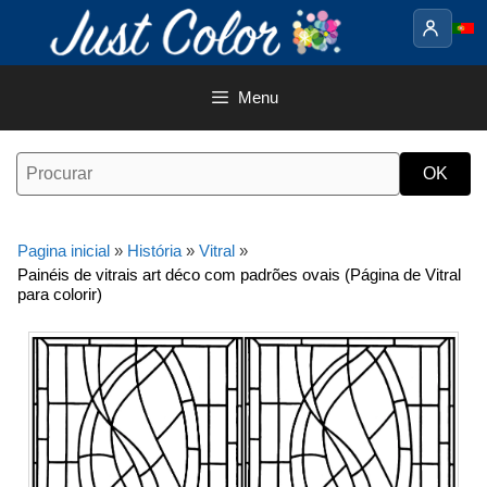
Saltar
para
o
conteúdo
Menu
Pagina inicial
»
História
»
Vitral
»
Painéis de vitrais art déco com padrões ovais (Página de Vitral
para colorir)