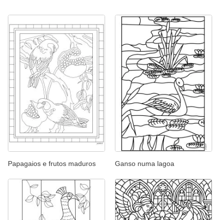
Papagaios e frutos maduros
Ganso numa lagoa