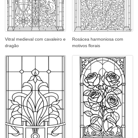
Vitral medieval com cavaleiro e
Rosácea harmoniosa com
dragão
motivos florais