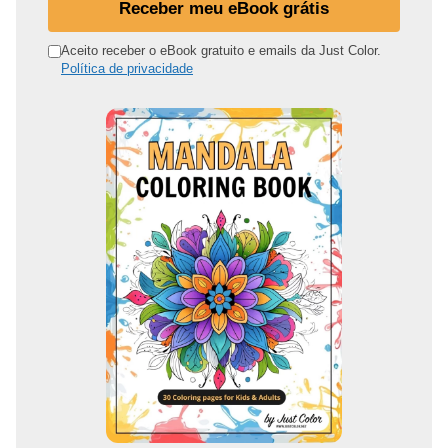
u
Receber meu eBook grátis
e
n
Aceito receber o eBook gratuito e emails da Just Color.
Política de privacidade
d
e
r
e
ç
o
d
e
e
m
a
i
l