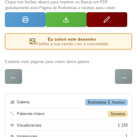
Clique nos botões abaixo para Imprimir ou Baixar em PDF
gratuitamente este Página de Borboletas e insetos para colorir
Eu colori este desenho
Partilhe a sua versão com a comunidade
Explorar mais páginas para colorir desta galeria
←
→
🗃
Galeria
Borboletas E Insetos
🏷
Palavras-chave
Simetria
👁
Visualizacoes
1 133
👁
Impressoes
1