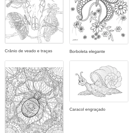
Crânio de veado e traças
Borboleta elegante
Caracol engraçado