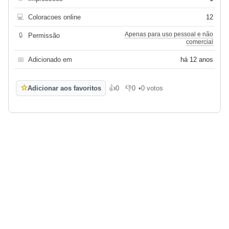
💻
Coloracoes online
12
Apenas para uso pessoal e não
🔒
Permissão
comercial
📅
Adicionado em
há 12 anos
☆
Adicionar aos favoritos
👍
0
👎
0
•
0 votos
Gosto
Não gosto