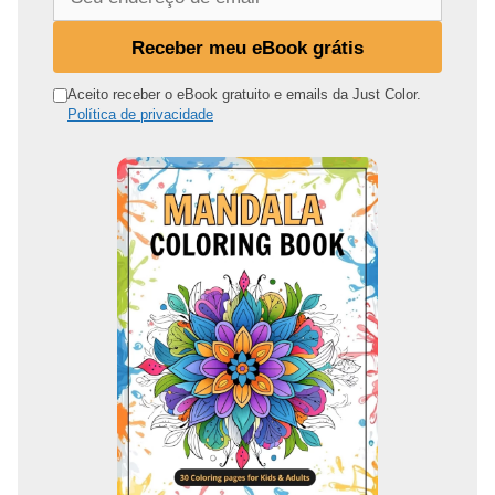
e
u
Receber meu eBook grátis
e
n
Aceito receber o eBook gratuito e emails da Just Color.
Política de privacidade
d
e
r
e
ç
o
d
e
e
m
a
i
l