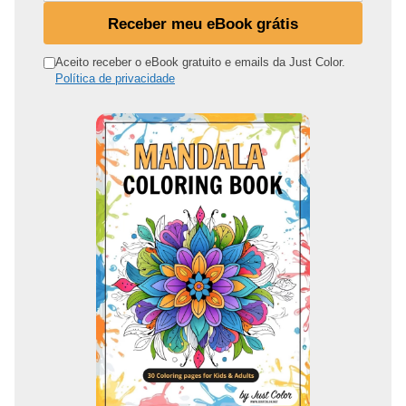
u
Receber meu eBook grátis
e
n
Aceito receber o eBook gratuito e emails da Just Color.
Política de privacidade
d
e
r
e
ç
o
d
e
e
m
a
i
l