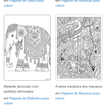
em
Páginas de Gatos para
em
Páginas de Macacos para
colorir
colorir
Elefante decorado com
A selva mecânica dos macacos
padrões intrincados
em
Páginas de Macacos para
em
Páginas de Elefantes para
colorir
colorir