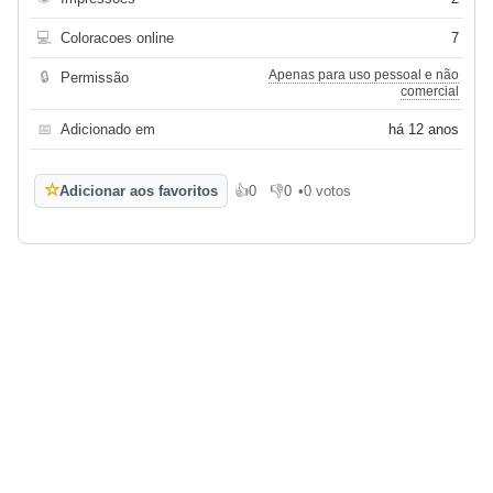
💻
Coloracoes online
7
Apenas para uso pessoal e não
🔒
Permissão
comercial
📅
Adicionado em
há 12 anos
☆
Adicionar aos favoritos
👍
0
👎
0
•
0 votos
Gosto
Não gosto