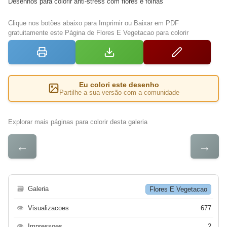
Desenhos para colorir anti-stress com flores e folhas
Clique nos botões abaixo para Imprimir ou Baixar em PDF
gratuitamente este Página de Flores E Vegetacao para colorir
Eu colori este desenho
Partilhe a sua versão com a comunidade
Explorar mais páginas para colorir desta galeria
←
→
🗃
Galeria
Flores E Vegetacao
👁
Visualizacoes
677
👁
Impressoes
2