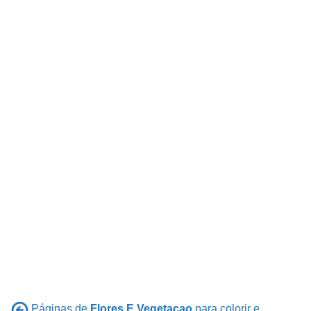
Páginas de
Flores E Vegetacao
para colorir e