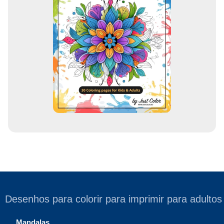
e
e
m
a
i
l
Desenhos para colorir para imprimir para adultos
Mandalas