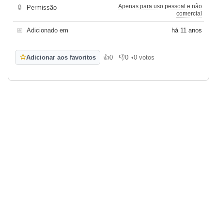
Apenas para uso pessoal e não
🔒
Permissão
comercial
📅
Adicionado em
há 11 anos
☆
Adicionar aos favoritos
👍
0
👎
0
•
0 votos
Gosto
Não gosto