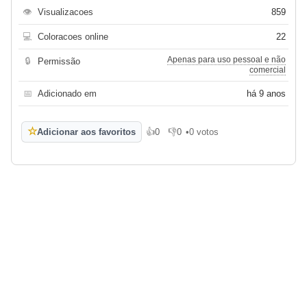
👁
Visualizacoes
859
💻
Coloracoes online
22
Apenas para uso pessoal e não
🔒
Permissão
comercial
📅
Adicionado em
há 9 anos
☆
Adicionar aos favoritos
👍
0
👎
0
•
0 votos
Gosto
Não gosto