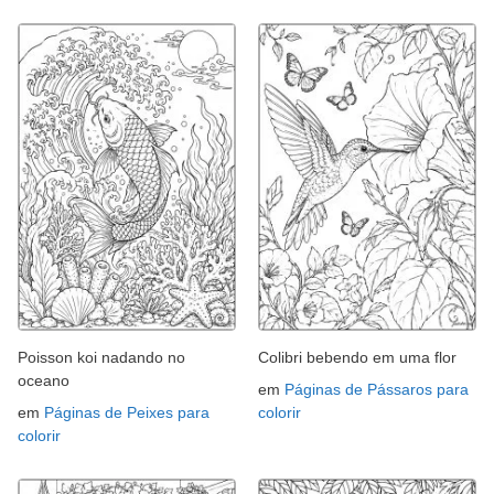
Poisson koi nadando no
Colibri bebendo em uma flor
oceano
em
Páginas de Pássaros para
em
Páginas de Peixes para
colorir
colorir