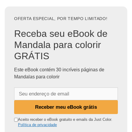
OFERTA ESPECIAL, POR TEMPO LIMITADO!
Receba seu eBook de
Mandala para colorir
GRÁTIS
Este eBook contém 30 incríveis páginas de
Mandalas para colorir
S
e
u
Receber meu eBook grátis
e
n
Aceito receber o eBook gratuito e emails da Just Color.
Política de privacidade
d