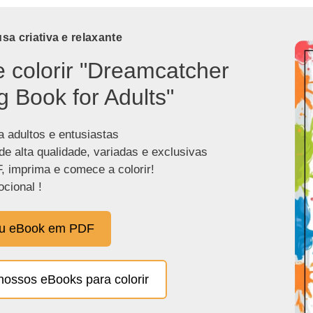
a criativa e relaxante
e colorir "Dreamcatcher
g Book for Adults"
a adultos e entusiastas
de alta qualidade, variadas e exclusivas
, imprima e comece a colorir!
cional !
eu eBook em PDF
nossos eBooks para colorir