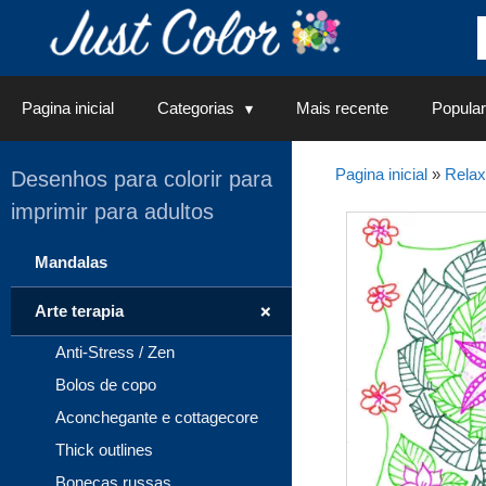
Saltar
para
o
conteúdo
Pagina inicial
Categorias
Mais recente
Popular
Pagina inicial
»
Rela
Desenhos para colorir para
imprimir para adultos
Mandalas
+
Arte terapia
Anti-Stress / Zen
Bolos de copo
Aconchegante e cottagecore
Thick outlines
Bonecas russas