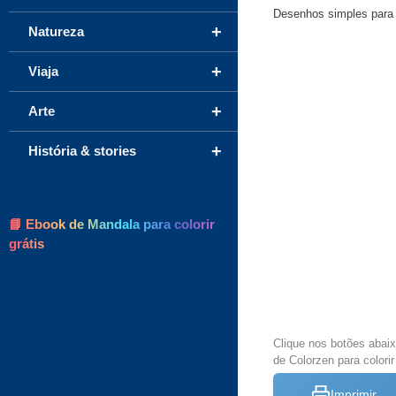
Desenhos simples para c
+
Natureza
+
Viaja
+
Arte
+
História & stories
📘 Ebook de Mandala para colorir
grátis
Clique nos botões abai
de Colorzen para colorir
Imprimir