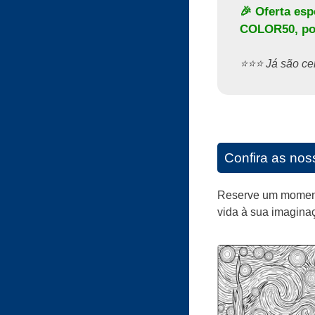
🎉 Oferta es
COLOR50
, p
⭐️⭐️⭐️ Já são 
Confira as noss
Reserve um momento 
vida à sua imagina