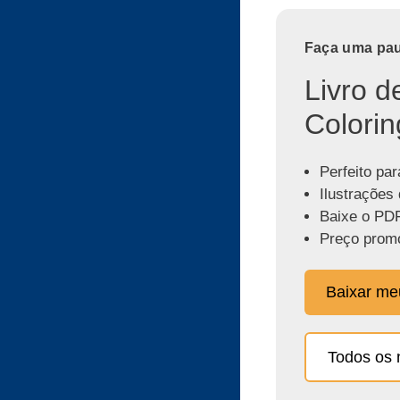
Faça uma paus
Livro d
Colorin
Perfeito par
Ilustrações 
Baixe o PDF
Preço promo
Baixar m
Todos os 