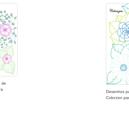
r de
ra
Desenhos pa
Colorzen pa