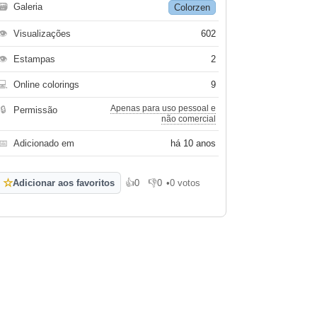
🗃
Galeria
Colorzen
👁
Visualizações
602
👁
Estampas
2
💻
Online colorings
9
Apenas para uso pessoal e
🔒
Permissão
não comercial
📅
Adicionado em
há 10 anos
☆
Adicionar aos favoritos
👍
0
👎
0
•
0 votos
Gosto
Não gosto