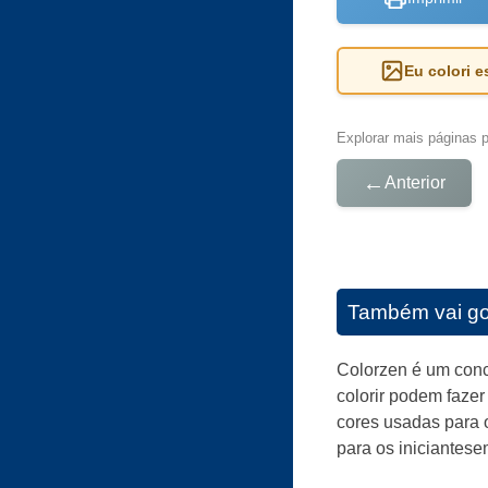
Eu colori 
Explorar mais páginas pa
←
Anterior
Também vai go
Colorzen é um conc
colorir podem fazer
cores usadas para o
para os iniciantese