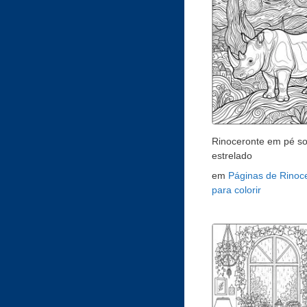
Rinoceronte em pé s
estrelado
em
Páginas de Rinoc
para colorir