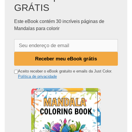
GRÁTIS
Este eBook contém 30 incríveis páginas de
Mandalas para colorir
S
e
u
Receber meu eBook grátis
e
n
Aceito receber o eBook gratuito e emails da Just Color.
Política de privacidade
d
e
r
e
ç
o
d
e