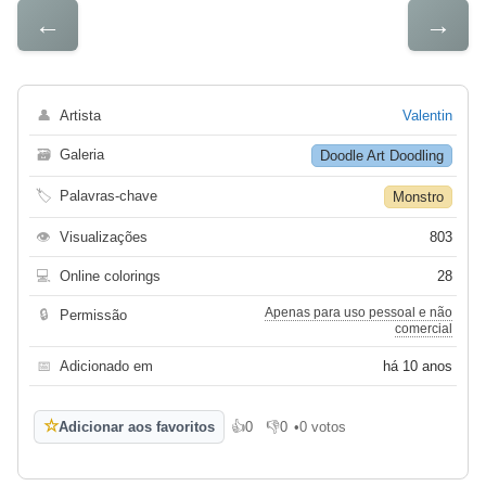
←
→
👤
Artista
Valentin
🗃
Galeria
Doodle Art Doodling
🏷
Palavras-chave
Monstro
👁
Visualizações
803
💻
Online colorings
28
Apenas para uso pessoal e não
🔒
Permissão
comercial
📅
Adicionado em
há 10 anos
☆
Adicionar aos favoritos
👍
0
👎
0
•
0 votos
Gosto
Não gosto