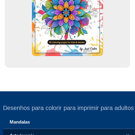
e
m
a
i
l
Desenhos para colorir para imprimir para adultos
Mandalas