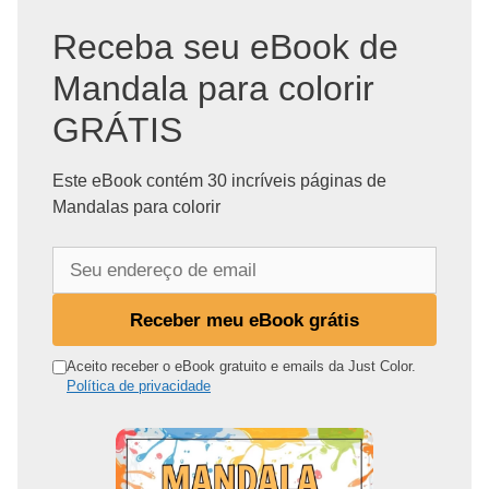
Receba seu eBook de
Mandala para colorir
GRÁTIS
Este eBook contém 30 incríveis páginas de
Mandalas para colorir
S
e
u
Receber meu eBook grátis
e
n
Aceito receber o eBook gratuito e emails da Just Color.
Política de privacidade
d
e
r
e