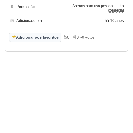
Apenas para uso pessoal e não
🔒
Permissão
comercial
📅
Adicionado em
há 10 anos
☆
Adicionar aos favoritos
👍
0
👎
0
•
0 votos
Gosto
Não gosto