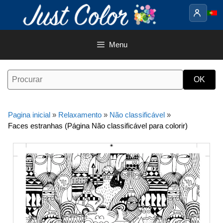
Saltar
para
o
conteúdo
Menu
Pagina inicial
»
Relaxamento
»
Não classificável
»
Faces estranhas (Página Não classificável para colorir)