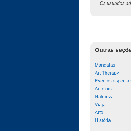
Os usuários ado
Outras seçõe
Mandalas
Art Therapy
Eventos especiai
Animais
Natureza
Viaja
Arte
História