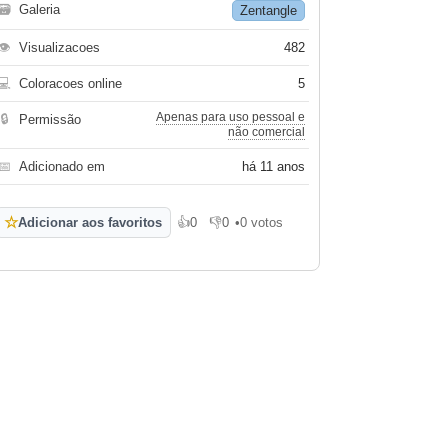
🗃
Galeria
Zentangle
👁
Visualizacoes
482
💻
Coloracoes online
5
Apenas para uso pessoal e
🔒
Permissão
não comercial
📅
Adicionado em
há 11 anos
☆
Adicionar aos favoritos
👍
0
👎
0
•
0 votos
Gosto
Não gosto