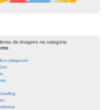
lerias de imagens na categoria
ento
e e cottagecore
/ Zen
po
sas
 Doodling
ers
avilhosos