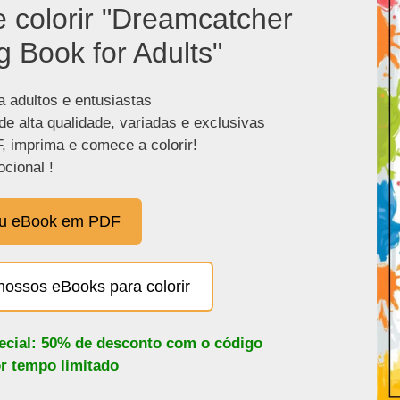
e colorir "Dreamcatcher
g Book for Adults"
a adultos e entusiastas
de alta qualidade, variadas e exclusivas
, imprima e comece a colorir!
cional !
eu eBook em PDF
nossos eBooks para colorir
pecial: 50% de desconto com o código
or tempo limitado