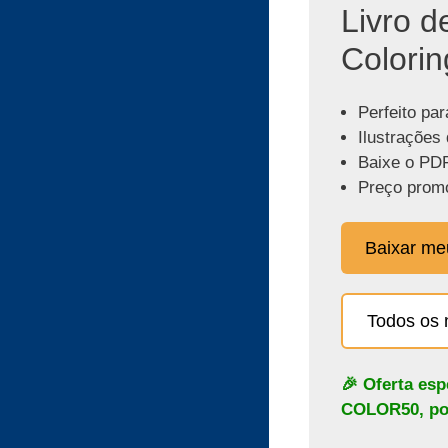
Livro d
Colorin
Perfeito par
Ilustrações 
Baixe o PDF
Preço promo
Baixar m
Todos os 
🎉 Oferta es
COLOR50
, p