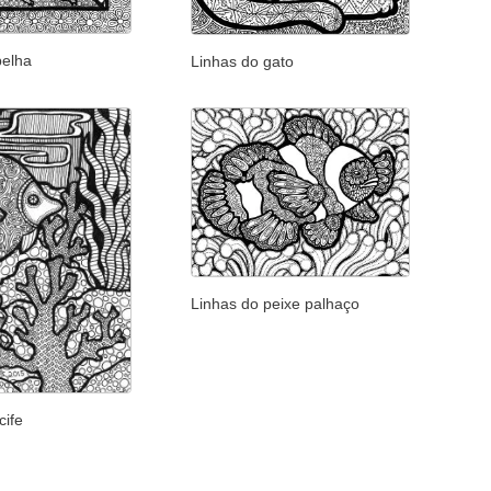
belha
Linhas do gato
Linhas do peixe palhaço
cife