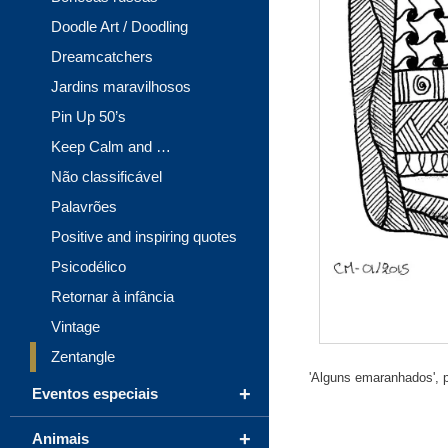
Doodle Art / Doodling
Dreamcatchers
Jardins maravilhosos
Pin Up 50’s
Keep Calm and …
Não classificável
Palavrões
Positive and inspiring quotes
Psicodélico
Retornar à infância
Vintage
Zentangle
'Alguns emaranhados', pá
+
Eventos especiais
+
Animais