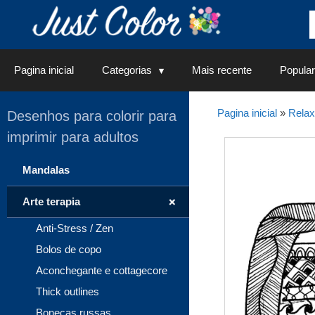
Saltar
para
o
conteúdo
Pagina inicial
Categorias
Mais recente
Popular
Pagina inicial
»
Rela
Desenhos para colorir para
imprimir para adultos
Mandalas
+
Arte terapia
Anti-Stress / Zen
Bolos de copo
Aconchegante e cottagecore
Thick outlines
Bonecas russas