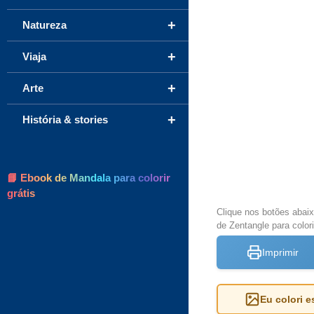
+
Natureza
+
Viaja
+
Arte
+
História & stories
📘 Ebook de Mandala para colorir
grátis
Clique nos botões abai
de Zentangle para colori
Imprimir
Eu colori 