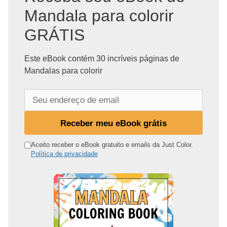
Mandala para colorir
GRÁTIS
Este eBook contém 30 incríveis páginas de
Mandalas para colorir
S
e
u
Receber meu eBook grátis
e
n
Aceito receber o eBook gratuito e emails da Just Color.
Política de privacidade
d
e
r
e
ç
o