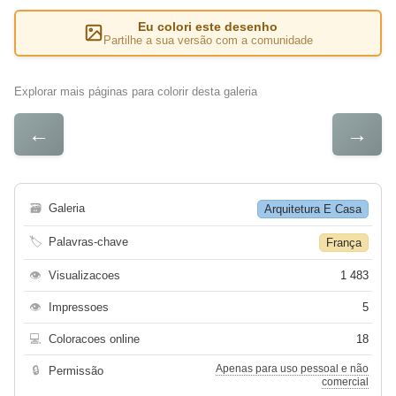
Eu colori este desenho
Partilhe a sua versão com a comunidade
Explorar mais páginas para colorir desta galeria
←
→
🗃
Galeria
Arquitetura E Casa
🏷
Palavras-chave
França
👁
Visualizacoes
1 483
👁
Impressoes
5
💻
Coloracoes online
18
Apenas para uso pessoal e não
🔒
Permissão
comercial