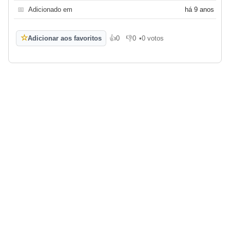
📅
Adicionado em
há 9 anos
☆
Adicionar aos favoritos
👍
0
👎
0
•
0 votos
Gosto
Não gosto