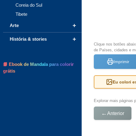
Coreia do Sul
Tibete
+
Arte
+
História & stories
Clique nos botões abai
de Países, cidades e m
Imprimir
📘 Ebook de Mandala para colorir
grátis
Eu colori 
Explorar mais páginas pa
←
Anterior