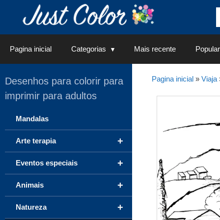
Saltar
para
o
conteúdo
Pagina inicial
Categorias
Mais recente
Popular
Pagina inicial
»
Viaja
Desenhos para colorir para
imprimir para adultos
Mandalas
+
Arte terapia
+
Eventos especiais
+
Animais
+
Natureza