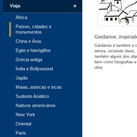
+
Viaja
África
Países, cidades e
monumentos
Gardanne, inspirad
China e Ásia
Gardanne é também a c
Egito e hieróglifos
artista, incluindo óleos
também alguns dos obje
Grécia antiga
bem como fotografias e
obra.
Índia e Bollywoood
Japão
Maias, astecas e incas
Sudeste Asiático
Nativos americanos
New York
Oriental
Paris