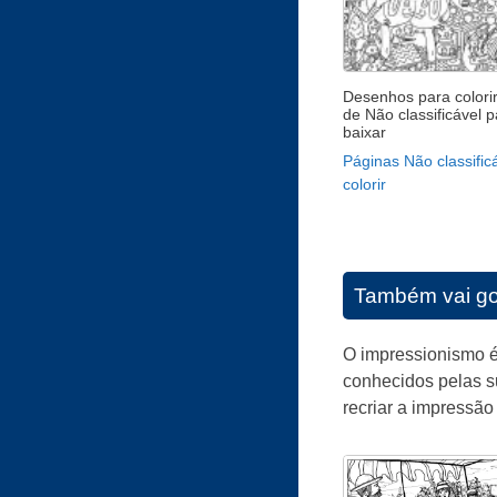
Desenhos para colorir
de Não classificável p
baixar
Páginas Não classific
colorir
Também vai go
O impressionismo é
conhecidos pelas su
recriar a impressão