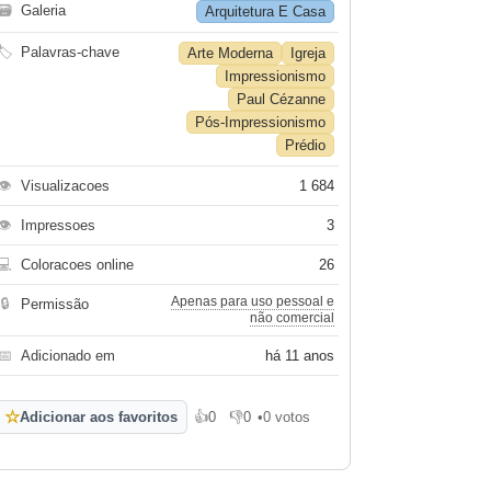
🗃
Galeria
Arquitetura E Casa
🏷
Palavras-chave
Arte Moderna
Igreja
Impressionismo
Paul Cézanne
Pós-Impressionismo
Prédio
👁
Visualizacoes
1 684
👁
Impressoes
3
💻
Coloracoes online
26
Apenas para uso pessoal e
🔒
Permissão
não comercial
📅
Adicionado em
há 11 anos
☆
Adicionar aos favoritos
👍
0
👎
0
•
0 votos
Gosto
Não gosto