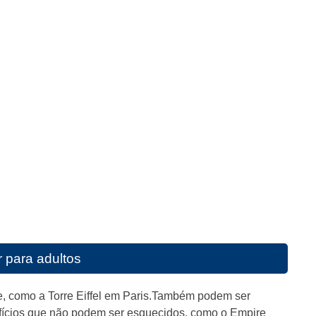
r para adultos
e, como a Torre Eiffel em Paris.Também podem ser
fícios que não podem ser esquecidos, como o Empire