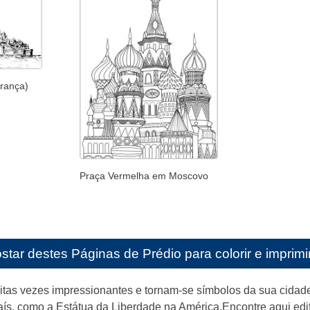
França)
Praça Vermelha em Moscovo
star destes
Páginas de Prédio para colorir e imprimi
uitas vezes impressionantes e tornam-se símbolos da sua cidad
s, como a Estátua da Liberdade na América.Encontre aqui edi