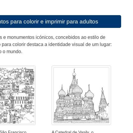
s para colorir e imprimir para adultos
s e monumentos icónicos, concebidos ao estilo de
o para colorir destaca a identidade visual de um lugar:
do o mundo.
 São Francisco
A Catedral de Vasily, o