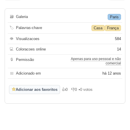
🗃
Galeria
Paris
🏷
Palavras-chave
Casa
França
👁
Visualizacoes
584
💻
Coloracoes online
14
Apenas para uso pessoal e não
🔒
Permissão
comercial
📅
Adicionado em
há 12 anos
☆
Adicionar aos favoritos
👍
0
👎
0
•
0 votos
Gosto
Não gosto