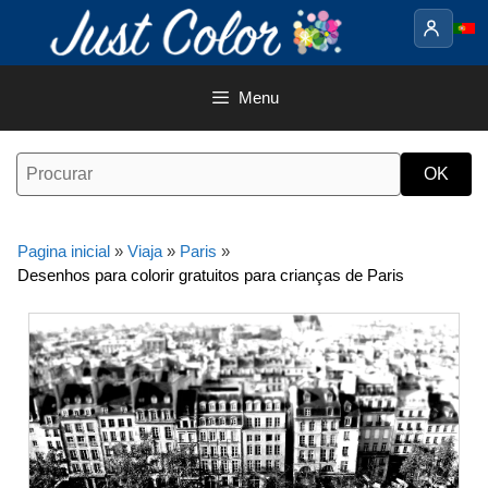
Saltar
para
o
conteúdo
Menu
Pagina inicial
»
Viaja
»
Paris
»
Desenhos para colorir gratuitos para crianças de Paris