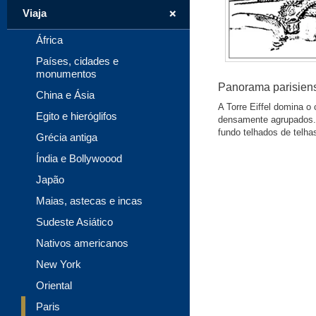
+
Viaja
África
Países, cidades e
monumentos
Panorama parisiens
China e Ásia
A Torre Eiffel domina o 
Egito e hieróglifos
densamente agrupados. 
fundo telhados de telha
Grécia antiga
Índia e Bollywoood
Japão
Maias, astecas e incas
Sudeste Asiático
Nativos americanos
New York
Oriental
Paris