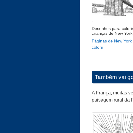
Desenhos para colori
crianças de New York
Páginas de New York
colorir
Também vai go
A França, muitas ve
paisagem rural da P