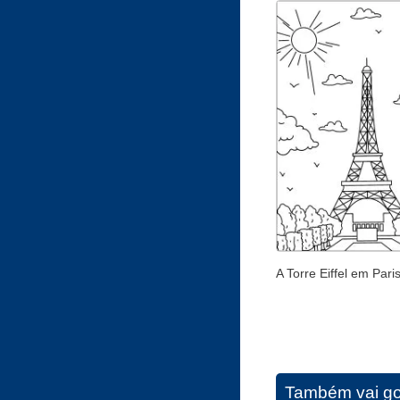
A Torre Eiffel em Pari
Também vai go