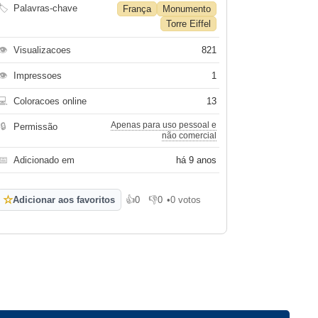
🏷
Palavras-chave
França
Monumento
Torre Eiffel
👁
Visualizacoes
821
👁
Impressoes
1
💻
Coloracoes online
13
Apenas para uso pessoal e
🔒
Permissão
não comercial
📅
Adicionado em
há 9 anos
☆
Adicionar aos favoritos
👍
0
👎
0
•
0 votos
Gosto
Não gosto