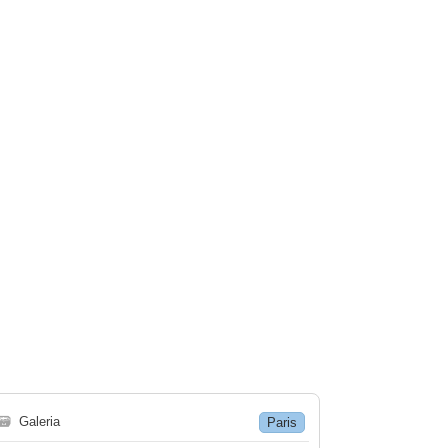
🗃
Galeria
Paris