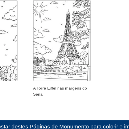
s
A Torre Eiffel nas margens do
Sena
star destes
Páginas de Monumento para colorir e im