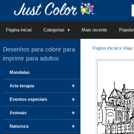
Saltar
para
o
conteúdo
Pagina inicial
Categorias
Mais recente
Popular
Pagina inicial
»
Viaja
Desenhos para colorir para
imprimir para adultos
Mandalas
+
Arte terapia
+
Eventos especiais
+
Animais
+
Natureza