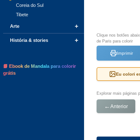
Coreia do Sul
Tibete
+
Arte
Clique nos botões abai
+
História & stories
de Paris para colorir
Imprimir
📘 Ebook de Mandala para colorir
grátis
Eu colori 
Explorar mais páginas pa
←
Anterior