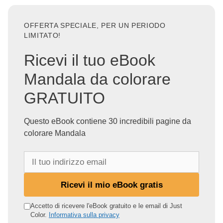
OFFERTA SPECIALE, PER UN PERIODO
LIMITATO!
Ricevi il tuo eBook
Mandala da colorare
GRATUITO
Questo eBook contiene 30 incredibili pagine da
colorare Mandala
I
l
t
Ricevi il mio eBook gratis
u
o
Accetto di ricevere l'eBook gratuito e le email di Just
Color.
Informativa sulla privacy
i