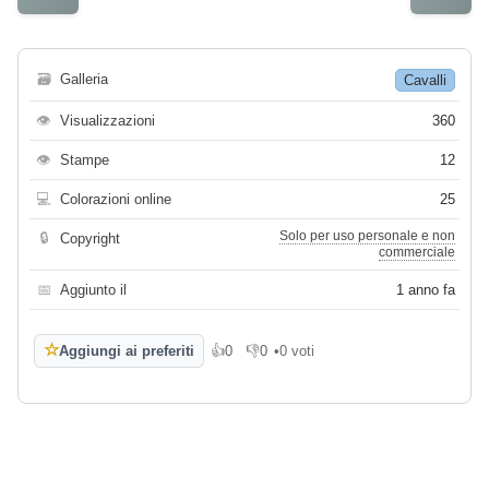
🗃
Galleria
Cavalli
👁
Visualizzazioni
360
👁
Stampe
12
💻
Colorazioni online
25
Solo per uso personale e non
🔒
Copyright
commerciale
📅
Aggiunto il
1 anno fa
☆
Aggiungi ai preferiti
👍
0
👎
0
•
0 voti
Mi piace
Non mi piace