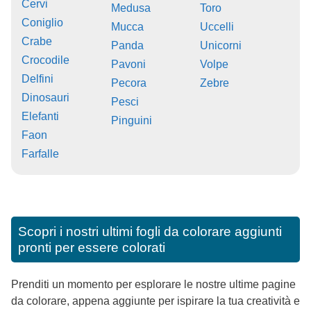
Cervi
Medusa
Toro
Coniglio
Mucca
Uccelli
Crabe
Panda
Unicorni
Crocodile
Pavoni
Volpe
Delfini
Pecora
Zebre
Dinosauri
Pesci
Elefanti
Pinguini
Faon
Farfalle
Scopri i nostri ultimi fogli da colorare aggiunti
pronti per essere colorati
Prenditi un momento per esplorare le nostre ultime pagine
da colorare, appena aggiunte per ispirare la tua creatività e