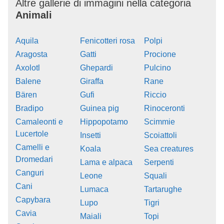
Altre gallerie di immagini nella categoria
Animali
Aquila
Fenicotteri rosa
Polpi
Aragosta
Gatti
Procione
Axolotl
Ghepardi
Pulcino
Balene
Giraffa
Rane
Bären
Gufi
Riccio
Bradipo
Guinea pig
Rinoceronti
Camaleonti e
Hippopotamo
Scimmie
Lucertole
Insetti
Scoiattoli
Camelli e
Koala
Sea creatures
Dromedari
Lama e alpaca
Serpenti
Canguri
Leone
Squali
Cani
Lumaca
Tartarughe
Capybara
Lupo
Tigri
Cavia
Maiali
Topi