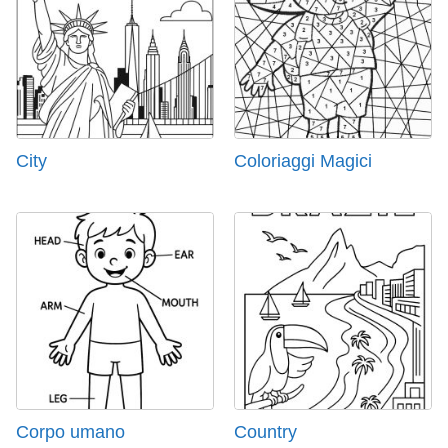
City
Coloriaggi Magici
Corpo umano
Country