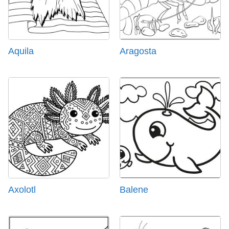
Aquila
Aragosta
Axolotl
Balene