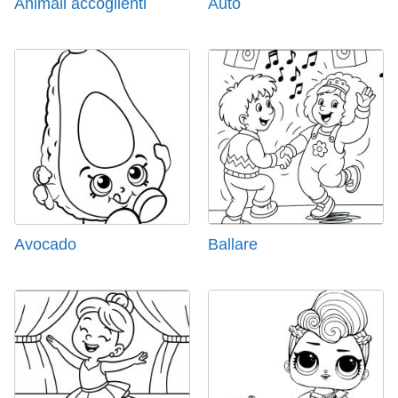
Animali accoglienti
Auto
Avocado
Ballare