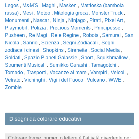
Legos
,
M&M'S
,
Maghi
,
Masken
,
Matrioska (bambola
russa)
,
Mesi
,
Meteo
,
Mitologia greca
,
Monster Truck
,
Monumenti
,
Nascar
,
Ninja
,
Ninjago
,
Pirati
,
Pixel Art
,
Playmobil
,
Polizia
,
Precious Moments
,
Principesse
,
Pusheen
,
Re Magi
,
Re e Regine
,
Robots
,
Samurai
,
San
Nicola
,
Sanrio
,
Scienza
,
Segni Zodiacali
,
Segni
zodiacali cinesi
,
Shopkins
,
Sirenette
,
Social Media
,
Soldati
,
Spazio Pianeti Galassie
,
Sport
,
Squishmallow
,
Strumenti Musicali
,
Sumikko Gurashi
,
Tamagotchi
,
Tornado
,
Trasporti
,
Vacanze al mare
,
Vampiri
,
Veicoli
,
Vetrate
,
Vichinghi
,
Vigili del Fuoco
,
Vulcano
,
WWE
,
Zombie
Disegni da colorare educativi
Colorare forme, numeri o lettere è l’attività divertente per