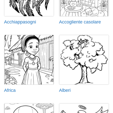
Acchiappasogni
Accogliente casolare
Africa
Alberi