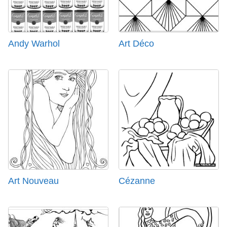
Andy Warhol
Art Déco
Art Nouveau
Cézanne