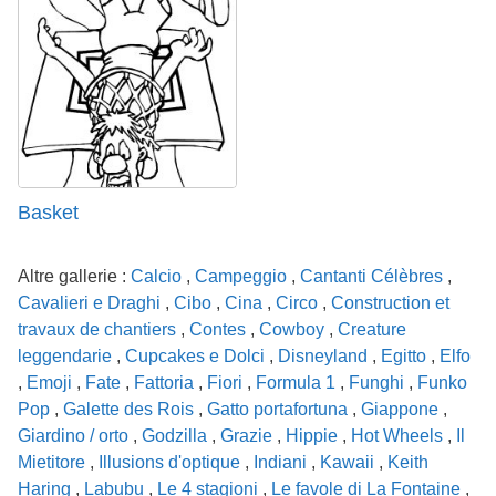
Basket
Altre gallerie :
Calcio
,
Campeggio
,
Cantanti Célèbres
,
Cavalieri e Draghi
,
Cibo
,
Cina
,
Circo
,
Construction et
travaux de chantiers
,
Contes
,
Cowboy
,
Creature
leggendarie
,
Cupcakes e Dolci
,
Disneyland
,
Egitto
,
Elfo
,
Emoji
,
Fate
,
Fattoria
,
Fiori
,
Formula 1
,
Funghi
,
Funko
Pop
,
Galette des Rois
,
Gatto portafortuna
,
Giappone
,
Giardino / orto
,
Godzilla
,
Grazie
,
Hippie
,
Hot Wheels
,
Il
Mietitore
,
Illusions d'optique
,
Indiani
,
Kawaii
,
Keith
Haring
,
Labubu
,
Le 4 stagioni
,
Le favole di La Fontaine
,