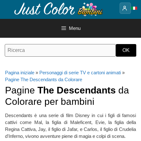
Vai
al
contenuto
Menu
Pagina iniziale
»
Personaggi di serie TV e cartoni animati
»
Pagine The Descendants da Colorare
Pagine
The Descendants
da
Colorare per bambini
Descendants è una serie di film Disney in cui i figli di famosi
cattivi come Mal, la figlia di Maleficent, Evie, la figlia della
Regina Cattiva, Jay, il figlio di Jafar, e Carlos, il figlio di Crudelia
d'Inferno, vivono avventure piene di magia e colpi di scena.