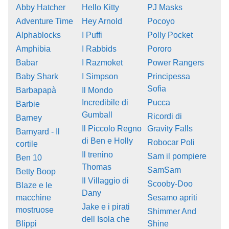
Abby Hatcher
Hello Kitty
PJ Masks
Adventure Time
Hey Arnold
Pocoyo
Alphablocks
I Puffi
Polly Pocket
Amphibia
I Rabbids
Pororo
Babar
I Razmoket
Power Rangers
Baby Shark
I Simpson
Principessa
Sofia
Barbapapà
Il Mondo
Incredibile di
Pucca
Barbie
Gumball
Ricordi di
Barney
Il Piccolo Regno
Gravity Falls
Barnyard - Il
di Ben e Holly
Robocar Poli
cortile
Il trenino
Sam il pompiere
Ben 10
Thomas
SamSam
Betty Boop
Il Villaggio di
Scooby-Doo
Blaze e le
Dany
macchine
Sesamo apriti
Jake e i pirati
mostruose
Shimmer And
dell Isola che
Blippi
Shine