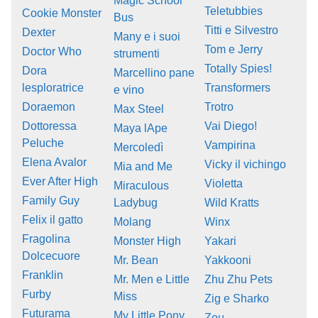
Magic School
Teletubbies
Cookie Monster
Bus
Titti e Silvestro
Dexter
Many e i suoi
Tom e Jerry
Doctor Who
strumenti
Totally Spies!
Dora
Marcellino pane
lesploratrice
Transformers
e vino
Doraemon
Trotro
Max Steel
Dottoressa
Vai Diego!
Maya lApe
Peluche
Vampirina
Mercoledì
Elena Avalor
Vicky il vichingo
Mia and Me
Ever After High
Violetta
Miraculous
Family Guy
Ladybug
Wild Kratts
Felix il gatto
Molang
Winx
Fragolina
Monster High
Yakari
Dolcecuore
Mr. Bean
Yakkooni
Franklin
Mr. Men e Little
Zhu Zhu Pets
Furby
Miss
Zig e Sharko
Futurama
My Little Pony
Zou