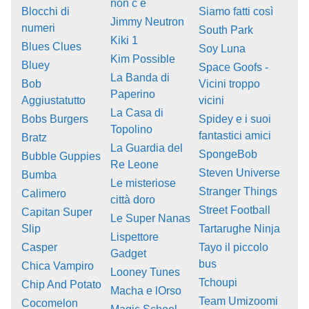
non c e
Blocchi di
Siamo fatti così
Jimmy Neutron
numeri
South Park
Kiki 1
Blues Clues
Soy Luna
Kim Possible
Bluey
Space Goofs -
La Banda di
Bob
Vicini troppo
Paperino
Aggiustatutto
vicini
La Casa di
Bobs Burgers
Spidey e i suoi
Topolino
fantastici amici
Bratz
La Guardia del
SpongeBob
Bubble Guppies
Re Leone
Steven Universe
Bumba
Le misteriose
Stranger Things
Calimero
città doro
Street Football
Capitan Super
Le Super Nanas
Slip
Tartarughe Ninja
Lispettore
Casper
Tayo il piccolo
Gadget
bus
Chica Vampiro
Looney Tunes
Tchoupi
Chip And Potato
Macha e lOrso
Team Umizoomi
Cocomelon