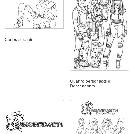
Carlos sdraiato
Quattro personaggi di
Descendants