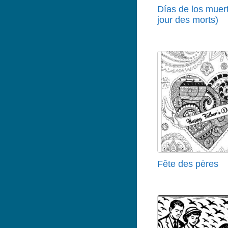
Días de los muer
jour des morts)
Fête des pères