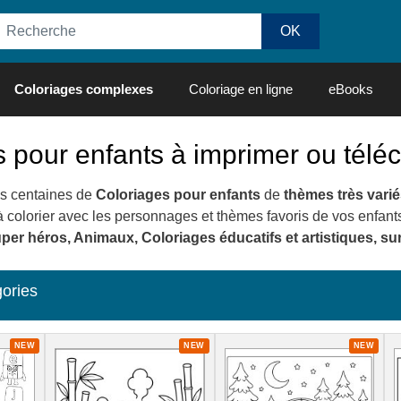
Coloriages complexes
Coloriage en ligne
eBooks
 pour enfants à imprimer ou télé
s centaines de
Coloriages pour enfants
de
thèmes très varié
colorier avec les personnages et thèmes favoris de vos enfant
uper héros, Animaux, Coloriages éducatifs et artistiques, 
gories
NEW
NEW
NEW