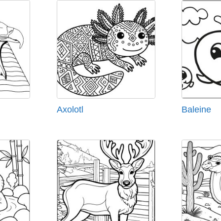
Axolotl
Baleine