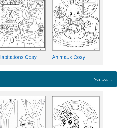
Habitations Cosy
Animaux Cosy
Voir tout →