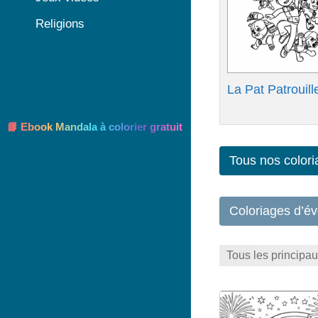
Religions
La Pat Patrouill
📘 Ebook Mandala à colorier gratuit
Tous nos colori
Coloriages d’é
Tous les principa