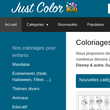
Aller
au
contenu
Accueil
Catégories
Nouveautés
Populaires
Coloriages
Nos coloriages pour
Nous proposons de
enfants
nombreux dessins à 
Mandalas
Disney & autre, S
Événements (Noël,
Halloween, Fêtes …)
Nouvelles caté
Thèmes divers
Animaux
Educatif