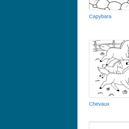
Capybara
Chevaux