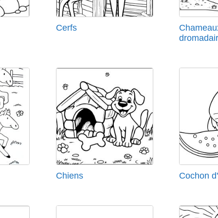
Cerfs
Chameaux
dromadai
Chiens
Cochon d