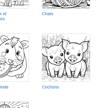
 et
Chats
res
'Inde
Cochons