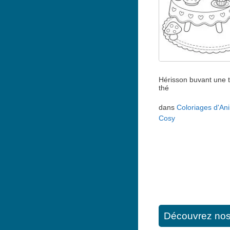
Hérisson buvant une 
thé
dans
Coloriages d'An
Cosy
Découvrez nos d