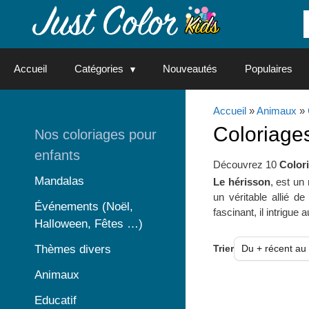
Aller
au
contenu
Accueil
Catégories
Nouveautés
Populaires
Accueil
»
Animaux
»
Coloriages
Nos coloriages pour
enfants
Découvrez 10
Color
Mandalas
Le hérisson
, est un
un véritable allié d
Événements (Noël,
fascinant, il intrigue a
Halloween, Fêtes …)
Thèmes divers
Trier
Animaux
Educatif