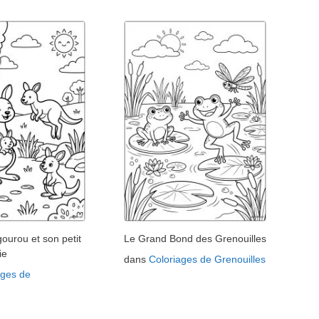
urou et son petit
Le Grand Bond des Grenouilles
ie
dans
Coloriages de Grenouilles
ages de