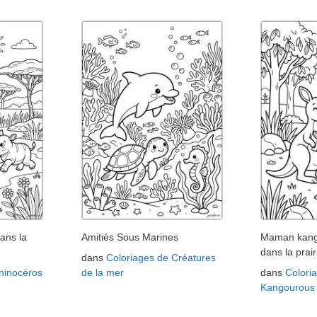
ans la
Amitiés Sous Marines
Maman kango
dans la prair
dans
Coloriages de Créatures
hinocéros
de la mer
dans
Colori
Kangourous