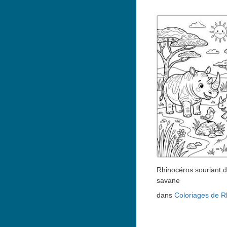
Rhinocéros souriant d
savane
dans
Coloriages de R