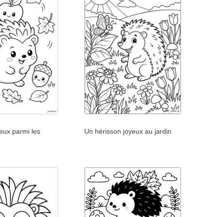
eux parmi les
Un hérisson joyeux au jardin