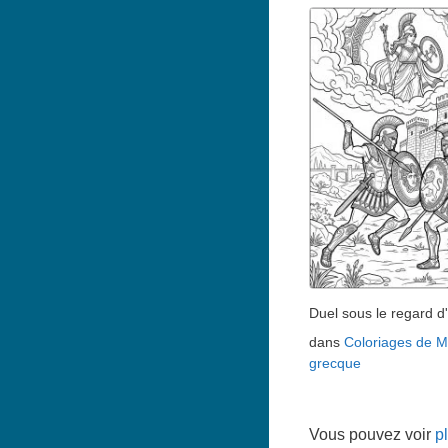
Duel sous le regard d
dans
Coloriages de M
grecque
Vous pouvez voir
p