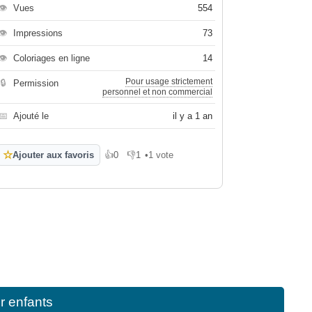
👁
Vues
554
👁
Impressions
73
👁
Coloriages en ligne
14
Pour usage strictement
🔒
Permission
personnel et non commercial
📅
Ajouté le
il y a 1 an
☆
Ajouter aux favoris
👍
0
👎
1
•
1 vote
J'aime
Je n'aime pas
r enfants