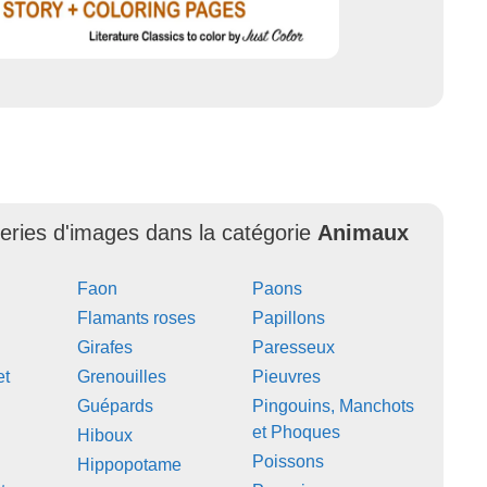
leries d'images dans la catégorie
Animaux
Faon
Paons
Flamants roses
Papillons
Girafes
Paresseux
et
Grenouilles
Pieuvres
Guépards
Pingouins, Manchots
et Phoques
Hiboux
Poissons
Hippopotame