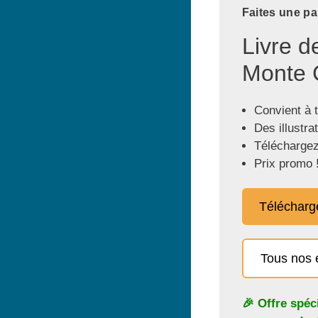
Faites une pa
Livre d
Monte C
Convient à 
Des illustra
Téléchargez
Prix promo 
Télécharg
Tous nos 
🎉 Offre spéc