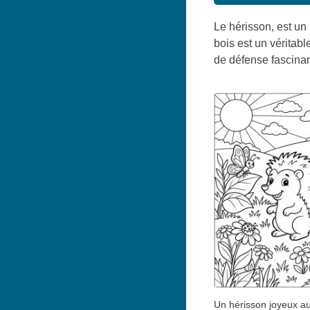
Le hérisson, est un
bois est un véritab
de défense fascinant,
Un hérisson joyeux au