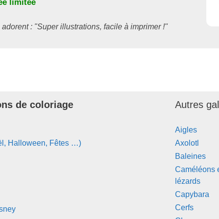
e limitée
 adorent : "Super illustrations, facile à imprimer !"
ons de coloriage
Autres ga
Aigles
l, Halloween, Fêtes …)
Axolotl
Baleines
Caméléons 
lézards
Capybara
Cerfs
isney