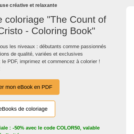
use créative et relaxante
e coloriage "The Count of
risto - Coloring Book"
tous les niveaux : débutants comme passionnés
tions de qualité, variées et exclusives
 le PDF, imprimez et commencez à colorier !
!
er mon eBook en PDF
eBooks de coloriage
iale : -50% avec le code
COLOR50
, valable