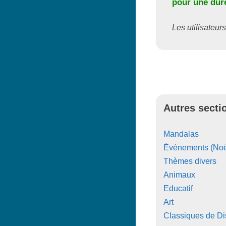
pour une duré
Les utilisateurs
Autres secti
Mandalas
Événements (Noë
Thèmes divers
Animaux
Educatif
Art
Classiques de D