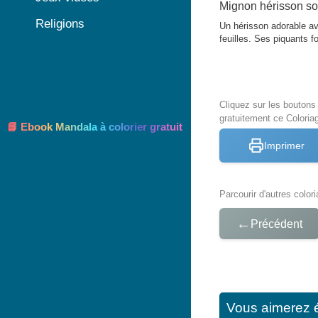
Mignon hérisson sou
Religions
Un hérisson adorable av
feuilles. Ses piquants 
Cliquez sur les bouton
gratuitement ce Coloria
📘 Ebook Mandala à colorier gratuit
Imprimer
Parcourir d'autres color
←
Précédent
Vous aimerez 