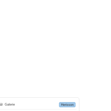
🗃
Galerie
Herisson