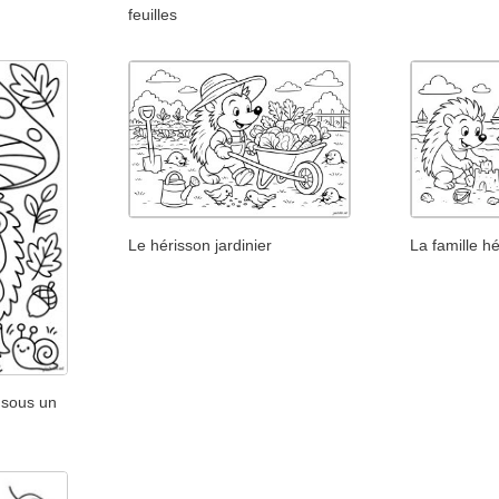
feuilles
Le hérisson jardinier
La famille h
 sous un