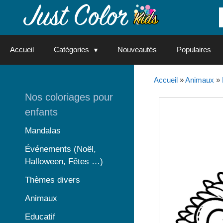
Aller
au
contenu
Accueil
Catégories
Nouveautés
Populaires
Accueil
»
Animaux
»
Nos coloriages pour
enfants
Mandalas
Événements (Noël,
Halloween, Fêtes …)
Thèmes divers
Animaux
Educatif