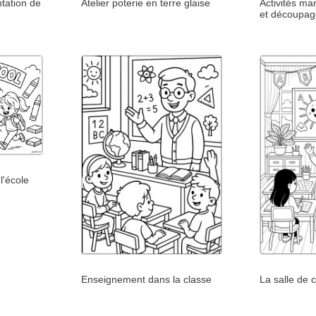
ntation de
Atelier poterie en terre glaise
Activités ma
et découpa
l'école
Enseignement dans la classe
La salle de 