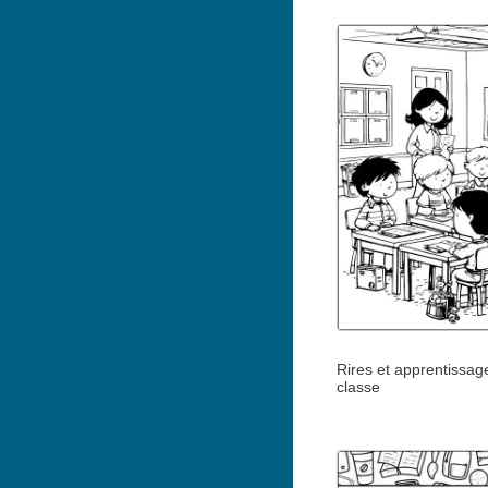
Rires et apprentissag
classe