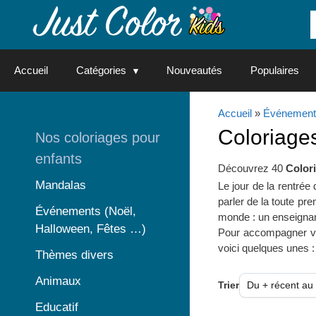
Aller
au
contenu
Accueil
Catégories
Nouveautés
Populaires
Accueil
»
Événement
Coloriage
Nos coloriages pour
enfants
Découvrez 40
Color
Mandalas
Le jour de la rentré
parler de la toute pr
Événements (Noël,
monde : un enseignant,
Halloween, Fêtes …)
Pour accompagner vos
voici quelques unes :
Thèmes divers
Animaux
Trier
Educatif