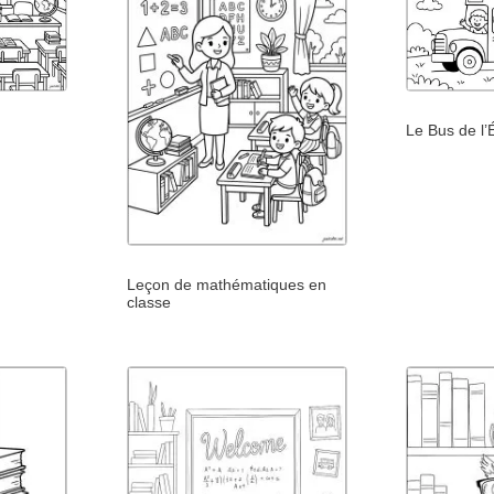
Le Bus de l’
Leçon de mathématiques en
classe