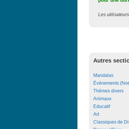
pour une duré
Les utilisateurs
Autres secti
Mandalas
Événements (Noë
Thèmes divers
Animaux
Educatif
Art
Classiques de D