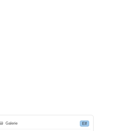
🗃
Galerie
Elf