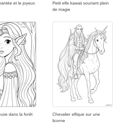
hantée et le joyeux
Petit elfe kawaii souriant plein
de magie
euse dans la forêt
Chevalier elfique sur une
licorne