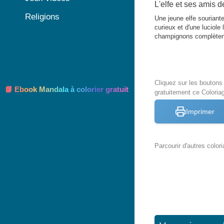
L'elfe et ses amis d
Religions
Une jeune elfe souriante
curieux et d'une luciole
champignons complètent
Cliquez sur les bouton
📘 Ebook Mandala à colorier gratuit
gratuitement ce Coloriag
Imprimer
Parcourir d'autres color