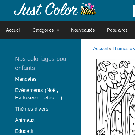
Aller
au
contenu
Accueil
Catégories
Nouveautés
Populaires
Accueil
»
Thèmes di
Nos coloriages pour
enfants
Mandalas
Événements (Noël,
Halloween, Fêtes …)
Thèmes divers
Animaux
Educatif