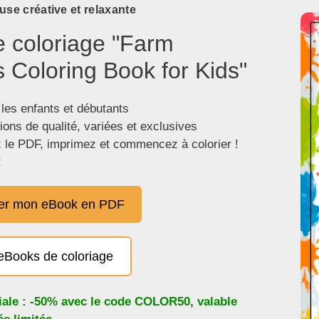
use créative et relaxante
e coloriage "Farm
 Coloring Book for Kids"
 les enfants et débutants
tions de qualité, variées et exclusives
 le PDF, imprimez et commencez à colorier !
!
er mon eBook en PDF
eBooks de coloriage
iale : -50% avec le code
COLOR50
, valable