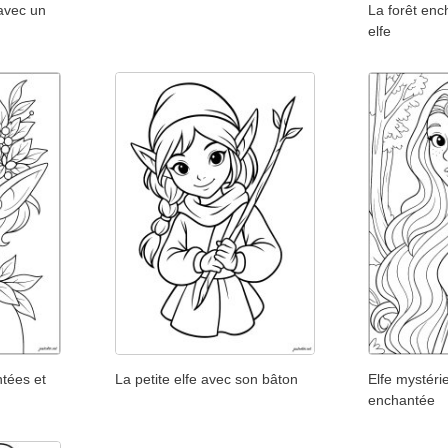
avec un
La forêt enc
elfe
ntées et
La petite elfe avec son bâton
Elfe mystéri
enchantée