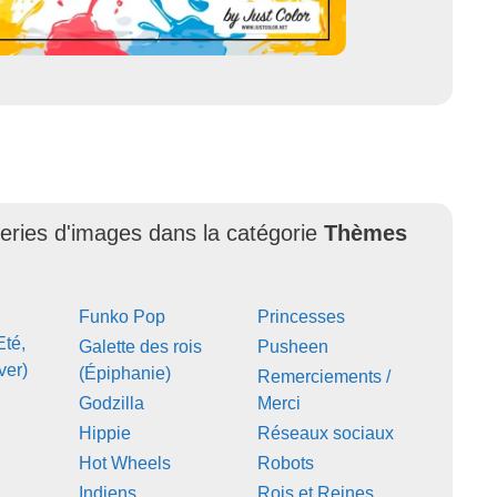
leries d'images dans la catégorie
Thèmes
Funko Pop
Princesses
Eté,
Galette des rois
Pusheen
ver)
(Épiphanie)
Remerciements /
Godzilla
Merci
Hippie
Réseaux sociaux
Hot Wheels
Robots
Indiens
Rois et Reines