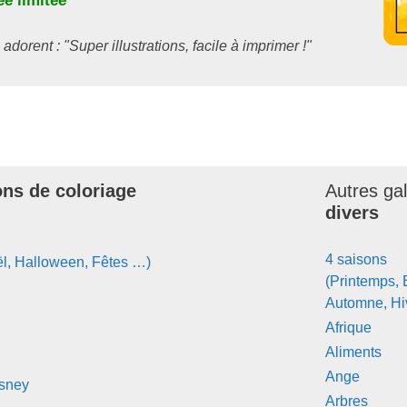
e limitée
 adorent : "Super illustrations, facile à imprimer !"
ons de coloriage
Autres ga
divers
4 saisons
l, Halloween, Fêtes …)
(Printemps, 
Automne, Hi
Afrique
Aliments
Ange
isney
Arbres